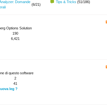
Analyzer: Domande
Tips & Tricks
(51/186)
(6/21)
rali
erg Options Solution
190
6,421
ione di questo software
2
41
nuova leg ?