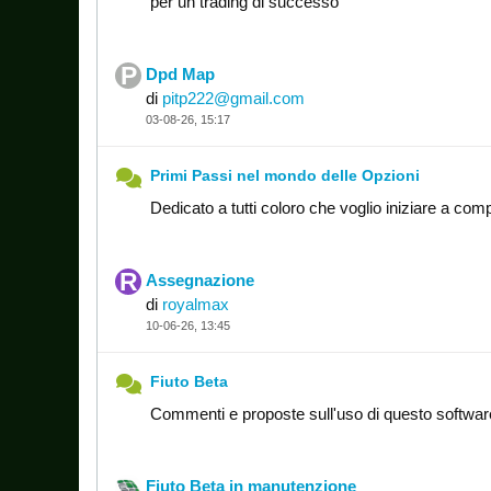
per un trading di successo
Dpd Map
di
pitp222@gmail.com
03-08-26, 15:17
Primi Passi nel mondo delle Opzioni
Dedicato a tutti coloro che voglio iniziare a comp
Assegnazione
di
royalmax
10-06-26, 13:45
Fiuto Beta
Commenti e proposte sull'uso di questo softwar
Fiuto Beta in manutenzione