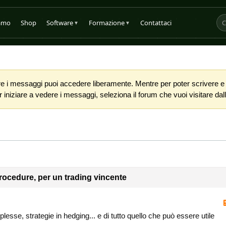
iamo
Shop
Software
Formazione
Contattaci
▼
▼
 i messaggi puoi accedere liberamente. Mentre per poter scrivere e co
iniziare a vedere i messaggi, seleziona il forum che vuoi visitare dalla
procedure, per un trading vincente
lesse, strategie in hedging... e di tutto quello che può essere utile