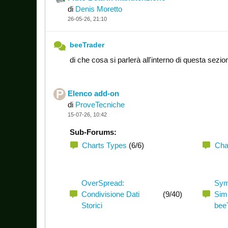
di
Denis Moretto
26-05-26, 21:10
beeTrader
di che cosa si parlerà all'interno di questa sezi
Elenco add-on
di
ProveTecniche
15-07-26, 10:42
Sub-Forums:
Charts Types
(6/6)
Cha
OverSpread:
Sym
Condivisione Dati
(9/40)
Simb
Storici
bee