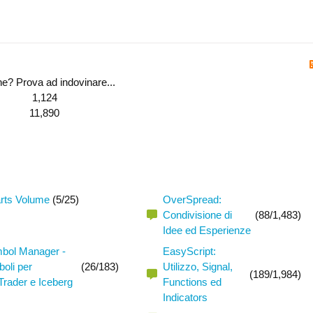
one? Prova ad indovinare...
1,124
11,890
rts Volume
(5/25)
OverSpread:
Condivisione di
(88/1,483)
Idee ed Esperienze
bol Manager -
EasyScript:
oli per
(26/183)
Utilizzo, Signal,
(189/1,984)
Trader e Iceberg
Functions ed
Indicators