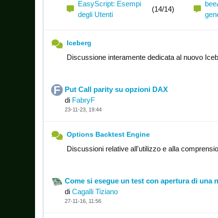
EasyScript: Esempi
bee
(14/14)
degli Utenti
gene
Iceberg
Discussione interamente dedicata al nuovo Iceb
Put Call parity su opzioni DAX
di
FabryF
23-11-23, 19:44
Options Backtest Engine
Discussioni relative all'utilizzo e alla comprens
Come si esegue un test con apertura di una 
di
Cagalli Tiziano
27-11-16, 11:56