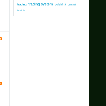
trading system
trading
volatilità
volatilità
implicita