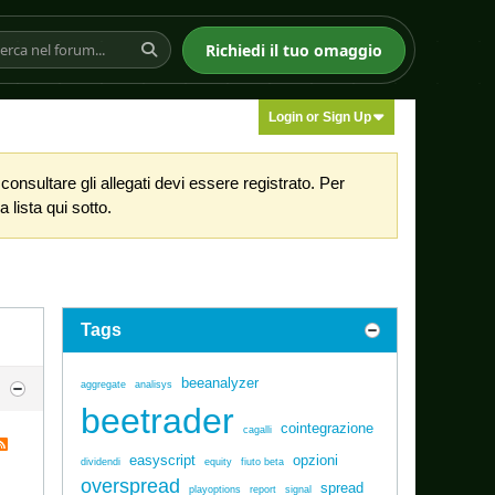
Richiedi il tuo omaggio
Login or Sign Up
nsultare gli allegati devi essere registrato. Per
 lista qui sotto.
Tags
beeanalyzer
aggregate
analisys
beetrader
cointegrazione
cagalli
easyscript
opzioni
dividendi
equity
fiuto beta
overspread
spread
playoptions
report
signal