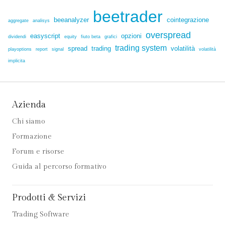
beetrader
beeanalyzer
cointegrazione
aggregate
analisys
overspread
easyscript
opzioni
dividendi
equity
fiuto beta
grafici
trading system
spread
trading
volatilità
playoptions
report
signal
volatilità
implicita
Azienda
Chi siamo
Formazione
Forum e risorse
Guida al percorso formativo
Prodotti & Servizi
Trading Software