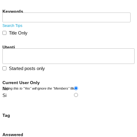
Keywords
Search Tips
Title Only
Utenti
Started posts only
Current User Only
No
Setting this to "Yes" will ignore the "Members" filter.
Si
Tag
Answered