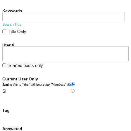
Keywords
Search Tips
Title Only
Utenti
Started posts only
Current User Only
No
Setting this to "Yes" will ignore the "Members" filter.
Si
Tag
Answered