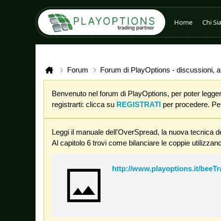
Home
Chi S
Forum
Forum di PlayOptions - discussioni, an
Benvenuto nel forum di PlayOptions, per poter leggere
registrarti: clicca su
REGISTRATI
per procedere. Per 
Leggi il manuale dell'OverSpread, la nuova tecnica de
Al capitolo 6 trovi come bilanciare le coppie utilizzand
http://www.playoptions.it/beeT