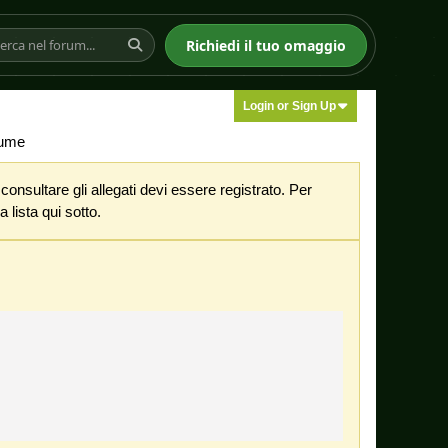
Richiedi il tuo omaggio
Login or Sign Up
lume
nsultare gli allegati devi essere registrato. Per
 lista qui sotto.