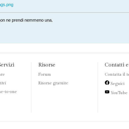
gs.png
i, non ne prendi nemmeno una.
Servizi
Risorse
Contatti e 
are
Forum
Contatta il 
tivi
Risorse gratuite
Seguici
e-to-one
YouTube