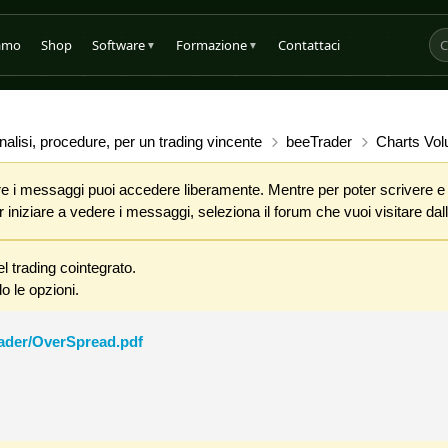
iamo
Shop
Software
Formazione
Contattaci
▼
▼
alisi, procedure, per un trading vincente
beeTrader
Charts Vo
 i messaggi puoi accedere liberamente. Mentre per poter scrivere e co
iniziare a vedere i messaggi, seleziona il forum che vuoi visitare dalla
l trading cointegrato.
o le opzioni.
rader/OverSpread.pdf