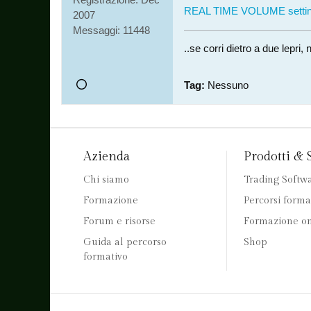
REAL TIME VOLUME settin
2007
Messaggi:
11448
..se corri dietro a due lepr
Tag:
Nessuno
Azienda
Prodotti & 
Chi siamo
Trading Softw
Formazione
Percorsi forma
Forum e risorse
Formazione on
Guida al percorso
Shop
formativo