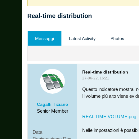
Real-time distribution
Messaggi
Latest Activity
Photos
Real-time distribution
27-06-22, 16:21
Questo indicatore mostra, nel
Il volume più alto viene evi
Cagalli Tiziano
Senior Member
REAL TIME VOLUME.png
Nelle impostazioni è possibil
Data
Registrazione:
Dec