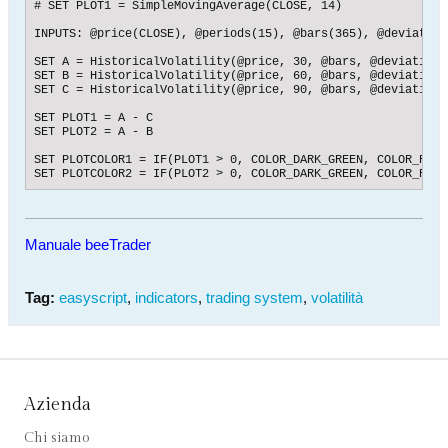
# SET PLOT1 = SimpleMovingAverage(CLOSE, 14)

INPUTS: @price(CLOSE), @periods(15), @bars(365), @deviations
SET A = HistoricalVolatility(@price, 30, @bars, @deviations)
SET B = HistoricalVolatility(@price, 60, @bars, @deviations)
SET C = HistoricalVolatility(@price, 90, @bars, @deviations)
SET PLOT1 = A - C

SET PLOT2 = A - B

SET PLOTCOLOR1 = IF(PLOT1 > 0, COLOR_DARK_GREEN, COLOR_RED)

SET PLOTCOLOR2 = IF(PLOT2 > 0, COLOR_DARK_GREEN, COLOR_RED)
Manuale beeTrader
Tag:
easyscript
,
indicators
,
trading system
,
volatilità
Azienda
Chi siamo