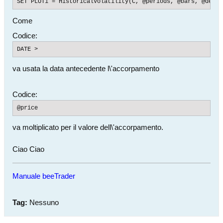
SET PLOT1 = HistoricalVolatility(C, @periods, @bars, @devia
Come
Codice:
DATE >
va usata la data antecedente l\'accorpamento
Codice:
@price
va moltiplicato per il valore dell\'accorpamento.
Ciao Ciao
Manuale beeTrader
Tag:
Nessuno