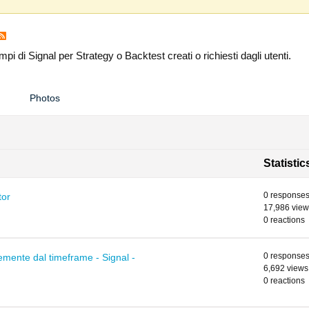
i di Signal per Strategy o Backtest creati o richiesti dagli utenti.
Photos
Statistic
0 response
tor
17,986 view
0 reactions
0 response
mente dal timeframe - Signal -
6,692 views
0 reactions