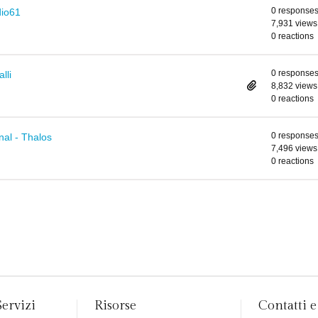
0 response
udio61
7,931 views
0 reactions
0 response
lli
8,832 views
0 reactions
0 response
nal - Thalos
7,496 views
0 reactions
Servizi
Risorse
Contatti e 