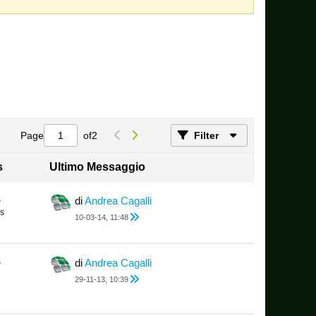
Page
of
2
Filter
s
Ultimo Messaggio
s
di
Andrea Cagalli
s
10-03-14, 11:48
s
di
Andrea Cagalli
29-11-13, 10:39