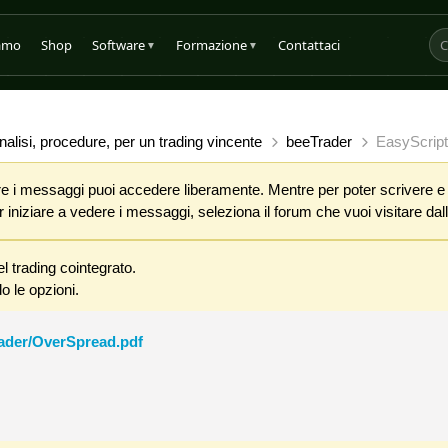
iamo
Shop
Software
Formazione
Contattaci
▼
▼
alisi, procedure, per un trading vincente
beeTrader
EasyScript
 i messaggi puoi accedere liberamente. Mentre per poter scrivere e co
iniziare a vedere i messaggi, seleziona il forum che vuoi visitare dalla
l trading cointegrato.
o le opzioni.
rader/OverSpread.pdf