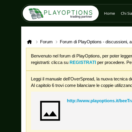
Home
Chi S
Forum
Forum di PlayOptions - discussioni, an
Benvenuto nel forum di PlayOptions, per poter leggere
registrarti: clicca su
REGISTRATI
per procedere. Per 
Leggi il manuale dell'OverSpread, la nuova tecnica de
Al capitolo 6 trovi come bilanciare le coppie utilizzand
http://www.playoptions.it/beeT