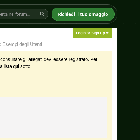
Richiedi il tuo omaggio
Login or Sign Up
: Esempi degli Utenti
nsultare gli allegati devi essere registrato. Per
 lista qui sotto.