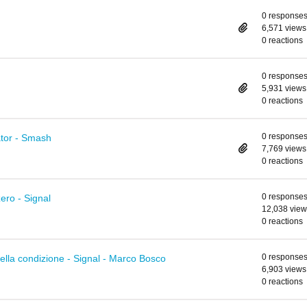
0 response
6,571 views
0 reactions
0 response
5,931 views
0 reactions
0 response
ator - Smash
7,769 views
0 reactions
0 response
zero - Signal
12,038 view
0 reactions
0 response
ella condizione - Signal - Marco Bosco
6,903 views
0 reactions