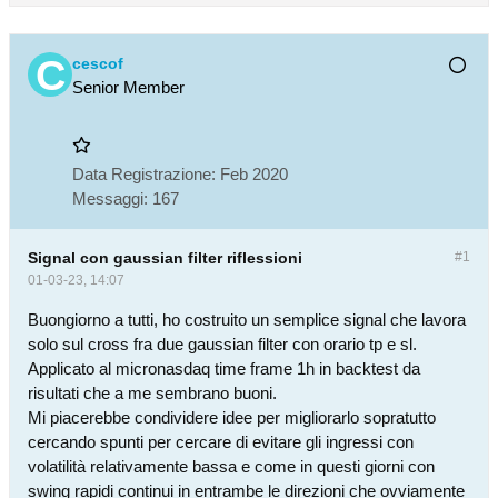
cescof
Senior Member
Data Registrazione:
Feb 2020
Messaggi:
167
Signal con gaussian filter riflessioni
#1
01-03-23, 14:07
Buongiorno a tutti, ho costruito un semplice signal che lavora
solo sul cross fra due gaussian filter con orario tp e sl.
Applicato al micronasdaq time frame 1h in backtest da
risultati che a me sembrano buoni.
Mi piacerebbe condividere idee per migliorarlo sopratutto
cercando spunti per cercare di evitare gli ingressi con
volatilità relativamente bassa e come in questi giorni con
swing rapidi continui in entrambe le direzioni che ovviamente