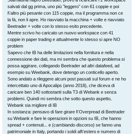
salvati dal gg prima, uno più "leggero" con 61 coppie e poi
l\'altro più pesante con 115 coppie, ma il programma non ce
la fà, non li apre. Ho riavviato la macchina + volte e riavviato
Beetrader + volte con lo stesso esito precedente.
Mentre scrivo ho caricato un nuovo workspace con 41
coppie in paper trading e attualmente lo stesso si apre NO
problem
Sapevo che IB ha delle limitazioni nella fornitura e nella
connessione dei dati, ma mi sembra che questo problema si
possa aggirare, collegando Beetrader ad altri datafeed, ad
esempio su Weebank, dove detengo un conticello aperto.
Sono andato a rileggere alcuni post passati sul forum e ne ho
intercettato uno di Apocalips (anno 2018), che diceva di
caricare ben 140 sottostanti sulla T3 di Webank e senza
problemi. Quindi mi sembra che sotto questo aspetto,
Webank sia migliore di IB
In sostanza: pensavo di fare girare l\'Overpread di Beetrader
su Webank e fare le operazioni in opzioni su IB, che hanno
spread + contenuti... e (cambiando discorso) se fanno una
patrimoniale in Italy, portando i soldi all\'estero e numero di