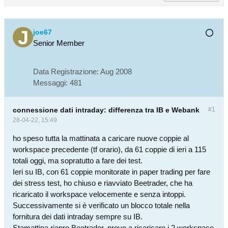
joe67
Senior Member
Data Registrazione:
Aug 2008
Messaggi:
481
connessione dati intraday: differenza tra IB e Webank
#1
28-04-22, 15:49
ho speso tutta la mattinata a caricare nuove coppie al
workspace precedente (tf orario), da 61 coppie di ieri a 115
totali oggi, ma sopratutto a fare dei test.
Ieri su IB, con 61 coppie monitorate in paper trading per fare
dei stress test, ho chiuso e riavviato Beetrader, che ha
ricaricato il workspace velocemente e senza intoppi.
Successivamente si è verificato un blocco totale nella
fornitura dei dati intraday sempre su IB.
Stamattina riapro Beetrader, provo a ricaricare i 2 workspace