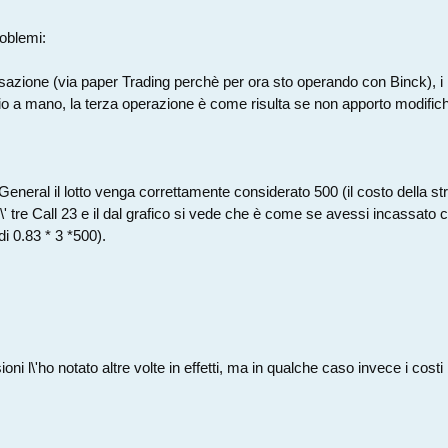
roblemi:
azione (via paper Trading perchè per ora sto operando con Binck), i 
 io a mano, la terza operazione è come risulta se non apporto modific
General il lotto venga correttamente considerato 500 (il costo della st
\' tre Call 23 e il dal grafico si vede che è come se avessi incassato c
di 0.83 * 3 *500).
oni l\'ho notato altre volte in effetti, ma in qualche caso invece i costi