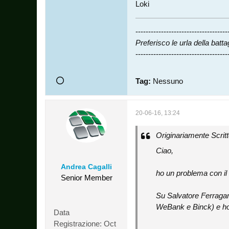
Loki
------------------------------------
Preferisco le urla della batta
------------------------------------
Tag:
Nessuno
20-06-16, 13:24
Originariamente Scrit
Ciao,
Andrea Cagalli
ho un problema con i
Senior Member
Su Salvatore Ferragamo
WeBank e Binck) e ho 
Data
Registrazione:
Oct