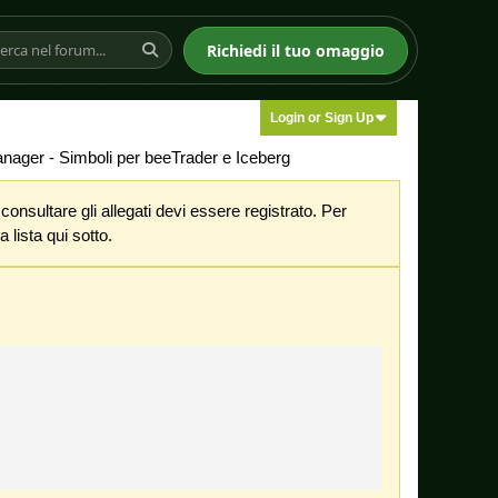
Richiedi il tuo omaggio
Login or Sign Up
ager - Simboli per beeTrader e Iceberg
nsultare gli allegati devi essere registrato. Per
 lista qui sotto.