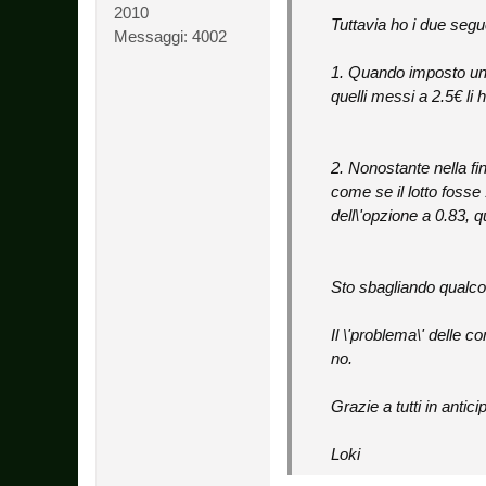
2010
Tuttavia ho i due segu
Messaggi:
4002
1. Quando imposto una
quelli messi a 2.5€ li
2. Nonostante nella fi
come se il lotto fosse
dell\'opzione a 0.83, q
Sto sbagliando qualc
Il \'problema\' delle c
no.
Grazie a tutti in antici
Loki