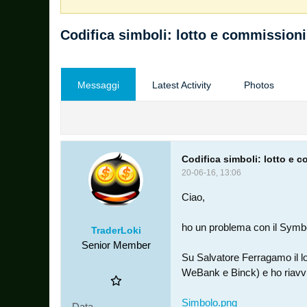
Codifica simboli: lotto e commissioni
Messaggi
Latest Activity
Photos
Codifica simboli: lotto e 
20-06-16, 13:06
Ciao,
ho un problema con il Symb
TraderLoki
Senior Member
Su Salvatore Ferragamo il lot
WeBank e Binck) e ho riavv
Simbolo.png
Data