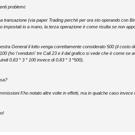
enti problemi:
 transazione (via paper Trading perchè per ora sto operando con Bin
 ho impostati io a mano, la terza operazione è come risulta se non app
nestra General il lotto venga correttamente considerato 500 (il costo de
 100 (ho \'venduto\' tre Call 23 e il dal grafico si vede che è come se
uindi 0.83 * 3 * 100 invece di 0.83 * 3 *500).
osa?
ommissioni l\'ho notato altre volte in effetti, ma in qualche caso invece i
po!