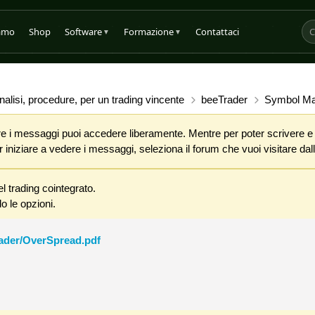
iamo
Shop
Software
Formazione
Contattaci
▼
▼
alisi, procedure, per un trading vincente
beeTrader
Symbol Man
 i messaggi puoi accedere liberamente. Mentre per poter scrivere e co
iniziare a vedere i messaggi, seleziona il forum che vuoi visitare dalla
l trading cointegrato.
o le opzioni.
rader/OverSpread.pdf