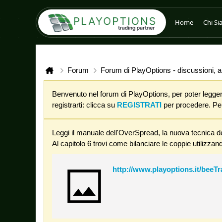
Home
Chi S
Forum
Forum di PlayOptions - discussioni, an
Benvenuto nel forum di PlayOptions, per poter leggere
registrarti: clicca su
REGISTRATI
per procedere. Per 
Leggi il manuale dell'OverSpread, la nuova tecnica de
Al capitolo 6 trovi come bilanciare le coppie utilizzand
http://www.playoptions.it/beeT