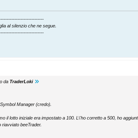
-----------------------------
glia al silenzio che ne segue.
-----------------------------
to da
TraderLoki
l Symbol Manager (credo).
 il lotto iniziale era impostato a 100. L\'ho corretto a 500, ho aggiunt
riavviato beeTrader.