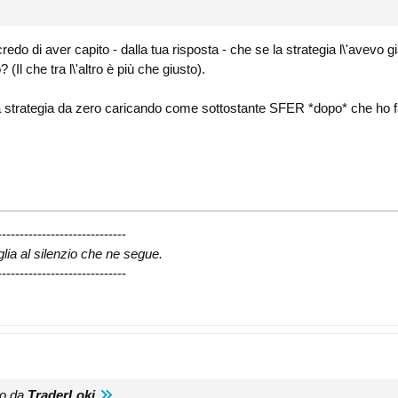
redo di aver capito - dalla tua risposta - che se la strategia l\'avevo 
(Il che tra l\'altro è più che giusto).
una strategia da zero caricando come sottostante SFER *dopo* che ho 
-----------------------------
glia al silenzio che ne segue.
-----------------------------
to da
TraderLoki