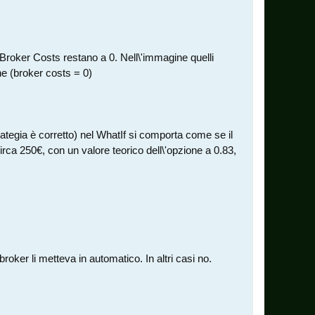
Broker Costs restano a 0. Nell\'immagine quelli
he (broker costs = 0)
rategia è corretto) nel WhatIf si comporta come se il
irca 250€, con un valore teorico dell\'opzione a 0.83,
 broker li metteva in automatico. In altri casi no.