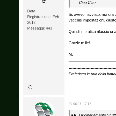
Ciao Ciao
Data
Si, avevo riavviato, ma ora c
Registrazione:
Feb
vecchie impostazioni, giusto? 
2012
Messaggi:
443
Quindi in pratica rifaccio 
Grazie mille!
M.
------------------------------------
Preferisco le urla della batta
------------------------------------
20-06-16, 17:17
Originariamente Scrit