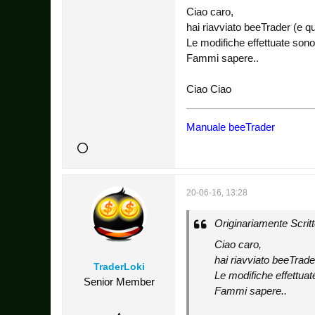
Ciao caro,
hai riavviato beeTrader (e q
Le modifiche effettuate sono
Fammi sapere..
Ciao Ciao
Manuale beeTrader
20-06-16, 13:28
Originariamente Scrit
Ciao caro,
hai riavviato beeTrade
TraderLoki
Le modifiche effettuat
Senior Member
Fammi sapere..