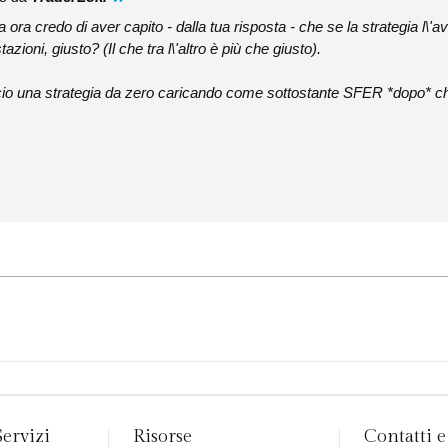
a ora credo di aver capito - dalla tua risposta - che se la strategia l\
zioni, giusto? (Il che tra l\'altro è più che giusto).
accio una strategia da zero caricando come sottostante SFER *dopo* c
Servizi
Risorse
Contatti e 