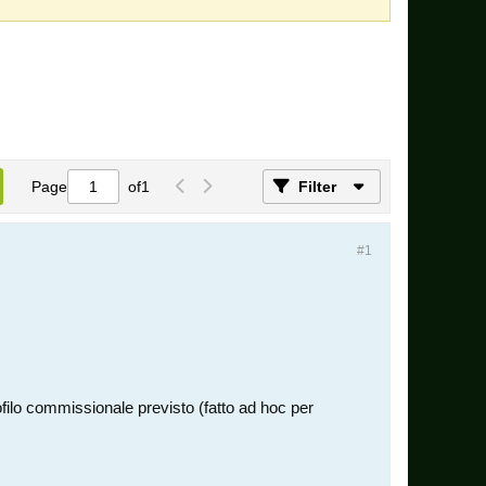
Page
of
1
Filter
#1
rofilo commissionale previsto (fatto ad hoc per