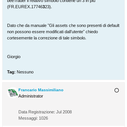
beeTrader il relativo simbolo contiene un 3 in più
(FR.EUREX.17746
3
23).
Dato che da manuale "Gli assets che sono presenti di default
non possono essere modificati dall’utente" chiedo
cortesemente la correzione di tale simbolo.
Giorgio
Tag:
Nessuno
Francario Massimiliano
Administrator
Data Registrazione:
Jul 2008
Messaggi:
1026