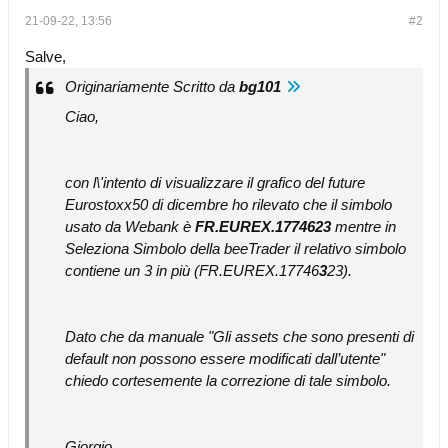
21-09-22, 13:56
#2
Salve,
Originariamente Scritto da
bg101
Ciao,
con l\'intento di visualizzare il grafico del future
Eurostoxx50 di dicembre ho rilevato che il simbolo
usato da Webank è
FR.EUREX.1774623
mentre in
Seleziona Simbolo della beeTrader il relativo simbolo
contiene un 3 in più (FR.EUREX.17746
3
23).
Dato che da manuale "Gli assets che sono presenti di
default non possono essere modificati dall’utente"
chiedo cortesemente la correzione di tale simbolo.
Giorgio