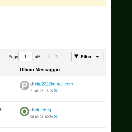
Page
of
6
Filter
s
Ultimo Messaggio
di
pitp222@gmail.com
21-08-25, 15:20
s
di
olufemig
08-09-23, 00:59