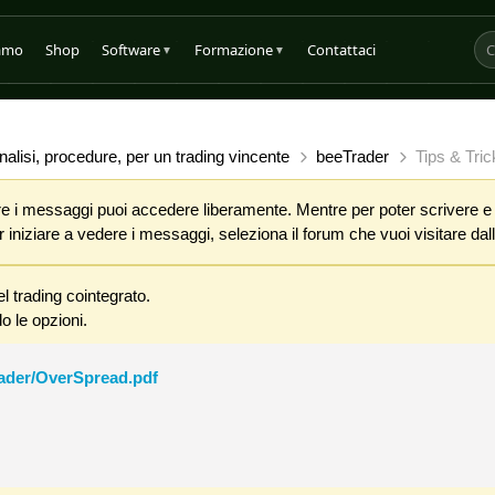
iamo
Shop
Software
Formazione
Contattaci
▼
▼
alisi, procedure, per un trading vincente
beeTrader
Tips & Tric
 i messaggi puoi accedere liberamente. Mentre per poter scrivere e co
iniziare a vedere i messaggi, seleziona il forum che vuoi visitare dalla
l trading cointegrato.
o le opzioni.
rader/OverSpread.pdf