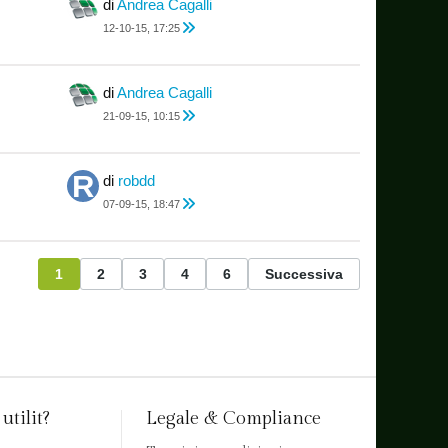
di
Andrea Cagalli
12-10-15, 17:25
di
Andrea Cagalli
21-09-15, 10:15
di
robdd
07-09-15, 18:47
1
2
3
4
6
Successiva
utilit?
Legale & Compliance