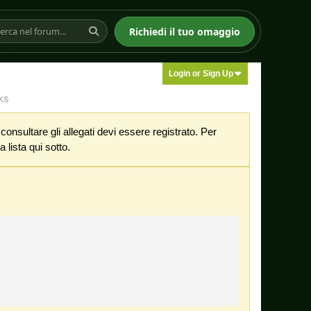
Richiedi il tuo omaggio
Login or Sign Up
ks
nsultare gli allegati devi essere registrato. Per
 lista qui sotto.