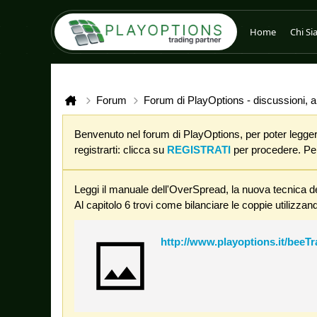
Home
Chi S
Forum
Forum di PlayOptions - discussioni, an
Benvenuto nel forum di PlayOptions, per poter leggere
registrarti: clicca su
REGISTRATI
per procedere. Per 
Leggi il manuale dell'OverSpread, la nuova tecnica de
Al capitolo 6 trovi come bilanciare le coppie utilizzand
http://www.playoptions.it/beeT