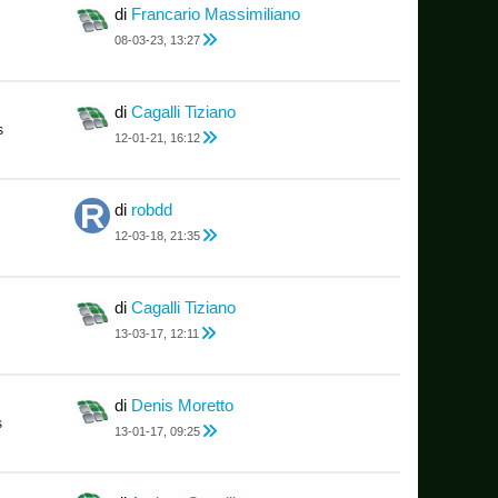
di
Francario Massimiliano
08-03-23, 13:27
di
Cagalli Tiziano
s
12-01-21, 16:12
di
robdd
12-03-18, 21:35
di
Cagalli Tiziano
13-03-17, 12:11
di
Denis Moretto
s
13-01-17, 09:25