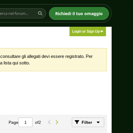
Richiedi il tuo omaggio
Login or Sign Up
nsultare gli allegati devi essere registrato. Per
 lista qui sotto.
Page
of
2
Filter