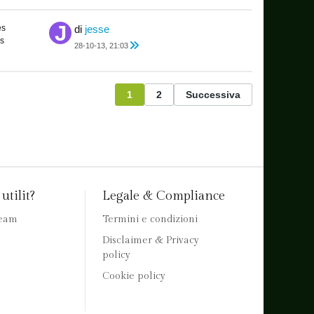
es
di
jesse
s
28-10-13, 21:03
1
2
Successiva
utilit?
Legale & Compliance
team
Termini e condizioni
Disclaimer & Privacy
policy
Cookie policy