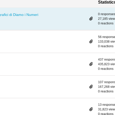
Statistic
0 response
 grafici di Diamo i Numeri
27,185 view
0 reactions
56 respons
133,038 vi
0 reactions
437 respon
435,823 vi
0 reactions
107 respon
167,268 vi
0 reactions
13 respons
31,823 view
0 reactions