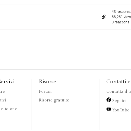
43 respons
66,261 view
0 reactions
Servizi
Risorse
Contatti e 
are
Forum
Contatta il 
tivi
Risorse gratuite
Seguici
e-to-one
YouTube