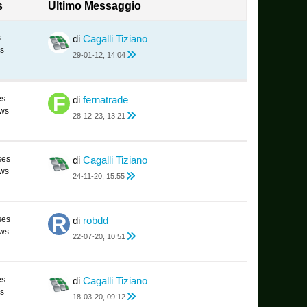
s
Ultimo Messaggio
s
di
Cagalli Tiziano
s
29-01-12, 14:04
es
di
fernatrade
ews
28-12-23, 13:21
ses
di
Cagalli Tiziano
ews
24-11-20, 15:55
ses
di
robdd
ews
22-07-20, 10:51
es
di
Cagalli Tiziano
s
18-03-20, 09:12