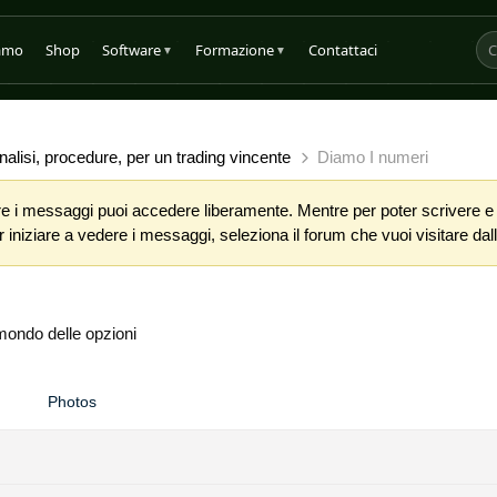
iamo
Shop
Software
Formazione
Contattaci
▼
▼
alisi, procedure, per un trading vincente
Diamo I numeri
 i messaggi puoi accedere liberamente. Mentre per poter scrivere e co
iniziare a vedere i messaggi, seleziona il forum che vuoi visitare dalla
mondo delle opzioni
Photos