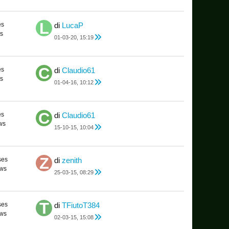
es
di
LucaP
s
01-03-20, 15:19
es
di
Claudio61
s
01-04-16, 10:12
es
di
Claudio61
ws
15-10-15, 10:04
ses
di
zenith
ews
25-03-15, 08:29
ses
di
TFiutoT384
ews
02-03-15, 15:08