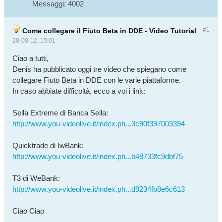
Messaggi:
4002
#1
Come collegare il Fiuto Beta in DDE - Video Tutorial
28-08-12, 15:01
Ciao a tutti,
Denis ha pubblicato oggi tre video che spiegano come
collegare Fiuto Beta in DDE con le varie piattaforme.
In caso abbiate difficoltà, ecco a voi i link:
Sella Extreme di Banca Sella:
http://www.you-videolive.it/index.ph...3c90f397003394
Quicktrade di IwBank:
http://www.you-videolive.it/index.ph...b48733fc9dbf75
T3 di WeBank:
http://www.you-videolive.it/index.ph...d9234fb8e6c613
Ciao Ciao