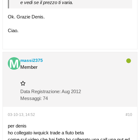
e vedi se il prezzo ti varia.
Ok. Grazie Denis.
Ciao.
massi2375
Member
Data Registrazione:
Aug 2012
Messaggi:
74
03-10-13, 14:52
#10
per denis
ho collegato iwquick trade a fiuto beta
come sul video che hai fatto ho collegato una call,una put ed