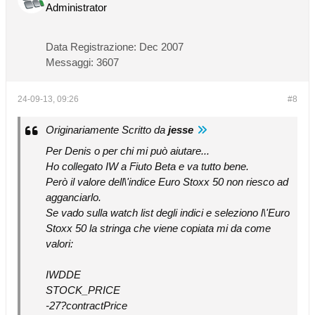
Administrator
Data Registrazione:
Dec 2007
Messaggi:
3607
24-09-13, 09:26
#8
Originariamente Scritto da
jesse
Per Denis o per chi mi può aiutare...
Ho collegato IW a Fiuto Beta e va tutto bene.
Però il valore dell\'indice Euro Stoxx 50 non riesco ad
agganciarlo.
Se vado sulla watch list degli indici e seleziono l\'Euro
Stoxx 50 la stringa che viene copiata mi da come
valori:
IWDDE
STOCK_PRICE
-27?contractPrice