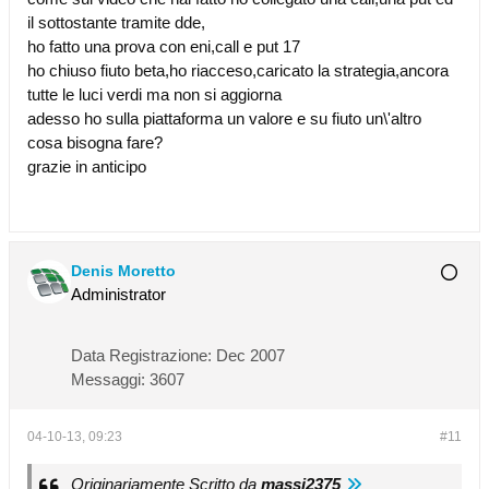
il sottostante tramite dde,
ho fatto una prova con eni,call e put 17
ho chiuso fiuto beta,ho riacceso,caricato la strategia,ancora
tutte le luci verdi ma non si aggiorna
adesso ho sulla piattaforma un valore e su fiuto un\'altro
cosa bisogna fare?
grazie in anticipo
Denis Moretto
Administrator
Data Registrazione:
Dec 2007
Messaggi:
3607
04-10-13, 09:23
#11
Originariamente Scritto da
massi2375