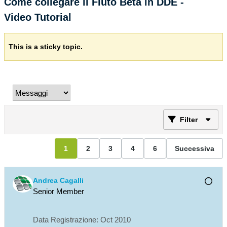
Come collegare il Fiuto Beta in DDE -
Video Tutorial
This is a sticky topic.
Filter
1
2
3
4
6
Successiva
Andrea Cagalli
Senior Member
Data Registrazione:
Oct 2010