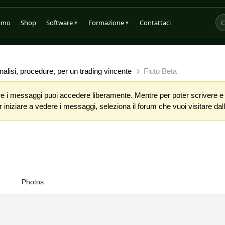
iamo
Shop
Software
Formazione
Contattaci
▼
▼
alisi, procedure, per un trading vincente
Fiuto Beta
 i messaggi puoi accedere liberamente. Mentre per poter scrivere e co
iniziare a vedere i messaggi, seleziona il forum che vuoi visitare dalla
Photos