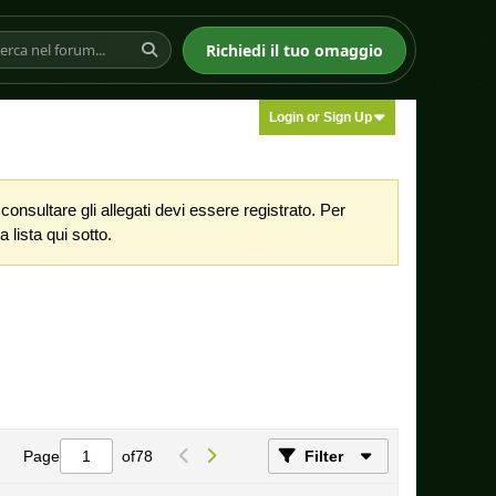
Richiedi il tuo omaggio
Login or Sign Up
nsultare gli allegati devi essere registrato. Per
 lista qui sotto.
Page
of
78
Filter