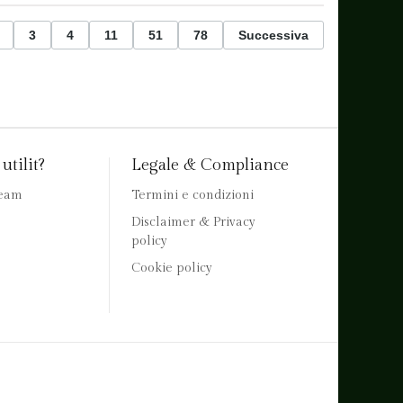
3
4
11
51
78
Successiva
utilit?
Legale & Compliance
team
Termini e condizioni
Disclaimer & Privacy
policy
Cookie policy