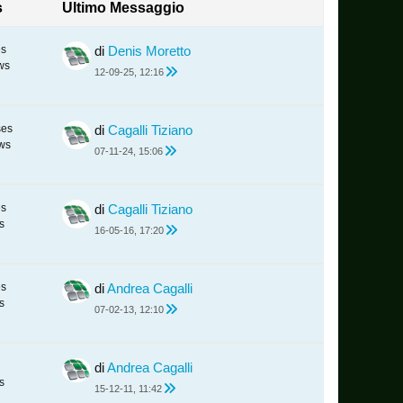
s
Ultimo Messaggio
es
di
Denis Moretto
ws
12-09-25, 12:16
ses
di
Cagalli Tiziano
ws
07-11-24, 15:06
es
di
Cagalli Tiziano
s
16-05-16, 17:20
es
di
Andrea Cagalli
s
07-02-13, 12:10
di
Andrea Cagalli
s
15-12-11, 11:42