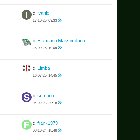
di
ivanio
17-10-25, 09:33
di
Francario Massimiliano
23-09-25, 10:09
di
Limba
16-07-25, 14:45
di
semprio
04-02-25, 20:18
di
frank1979
08-10-24, 18:48