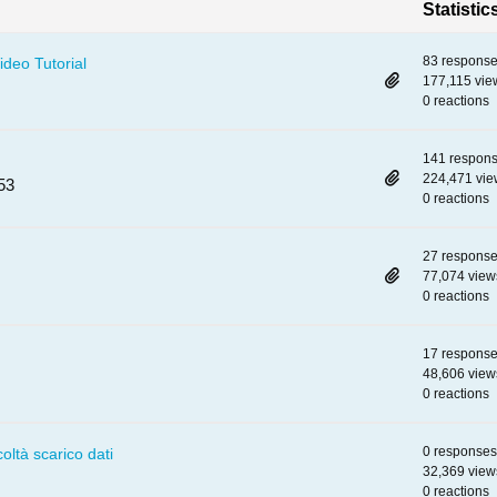
Statistic
83 respons
ideo Tutorial
177,115 vie
0 reactions
141 respon
224,471 vie
53
0 reactions
27 respons
77,074 view
0 reactions
17 respons
48,606 view
0 reactions
0 responses
coltà scarico dati
32,369 view
0 reactions