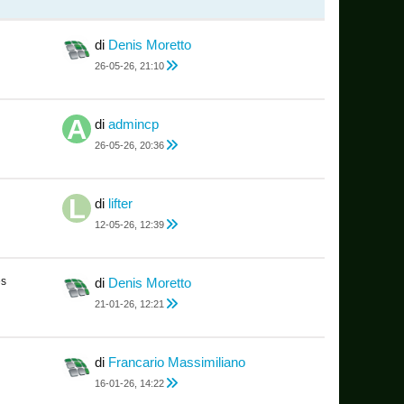
di
Denis Moretto
26-05-26, 21:10
di
admincp
26-05-26, 20:36
di
lifter
12-05-26, 12:39
es
di
Denis Moretto
21-01-26, 12:21
di
Francario Massimiliano
16-01-26, 14:22