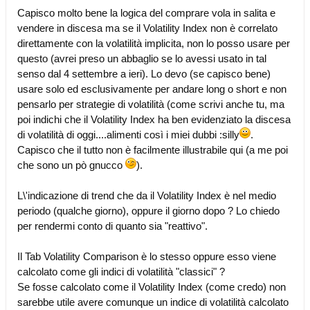
Capisco molto bene la logica del comprare vola in salita e
vendere in discesa ma se il Volatility Index non è correlato
direttamente con la volatilità implicita, non lo posso usare per
questo (avrei preso un abbaglio se lo avessi usato in tal
senso dal 4 settembre a ieri). Lo devo (se capisco bene)
usare solo ed esclusivamente per andare long o short e non
pensarlo per strategie di volatilità (come scrivi anche tu, ma
poi indichi che il Volatility Index ha ben evidenziato la discesa
di volatilità di oggi....alimenti così i miei dubbi :silly
.
Capisco che il tutto non è facilmente illustrabile qui (a me poi
che sono un pò gnucco
).
L\'indicazione di trend che da il Volatility Index è nel medio
periodo (qualche giorno), oppure il giorno dopo ? Lo chiedo
per rendermi conto di quanto sia "reattivo".
Il Tab Volatility Comparison è lo stesso oppure esso viene
calcolato come gli indici di volatilità "classici" ?
Se fosse calcolato come il Volatility Index (come credo) non
sarebbe utile avere comunque un indice di volatilità calcolato