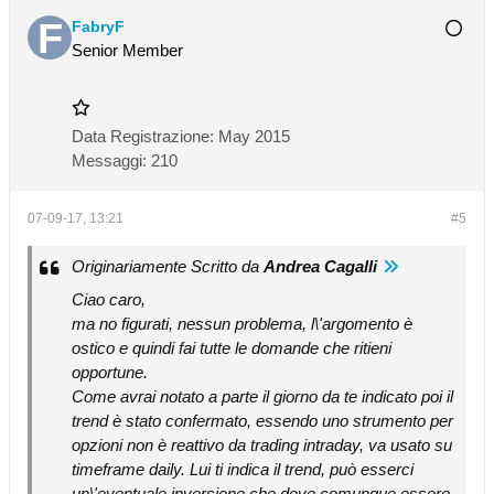
FabryF
Senior Member
Data Registrazione:
May 2015
Messaggi:
210
07-09-17, 13:21
#5
Originariamente Scritto da
Andrea Cagalli
Ciao caro,
ma no figurati, nessun problema, l\'argomento è
ostico e quindi fai tutte le domande che ritieni
opportune.
Come avrai notato a parte il giorno da te indicato poi il
trend è stato confermato, essendo uno strumento per
opzioni non è reattivo da trading intraday, va usato su
timeframe daily. Lui ti indica il trend, può esserci
un\'eventuale inversione che deve comunque essere