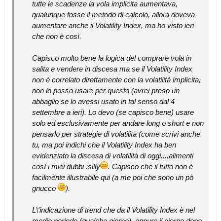
tutte le scadenze la vola implicita aumentava,
qualunque fosse il metodo di calcolo, allora doveva
aumentare anche il Volatility Index, ma ho visto ieri
che non è così.
Capisco molto bene la logica del comprare vola in
salita e vendere in discesa ma se il Volatility Index
non è correlato direttamente con la volatilità implicita,
non lo posso usare per questo (avrei preso un
abbaglio se lo avessi usato in tal senso dal 4
settembre a ieri). Lo devo (se capisco bene) usare
solo ed esclusivamente per andare long o short e non
pensarlo per strategie di volatilità (come scrivi anche
tu, ma poi indichi che il Volatility Index ha ben
evidenziato la discesa di volatilità di oggi....alimenti
così i miei dubbi :silly
. Capisco che il tutto non è
facilmente illustrabile qui (a me poi che sono un pò
gnucco
).
L\'indicazione di trend che da il Volatility Index è nel
medio periodo (qualche giorno), oppure il giorno dopo