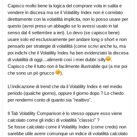
Capisco molto bene la logica del comprare vola in salita e
vendere in discesa ma se il Volatility Index non è correlato
direttamente con la volatilità implicita, non lo posso usare per
questo (avrei preso un abbaglio se lo avessi usato in tal
senso dal 4 settembre a ieri). Lo devo (se capisco bene)
usare solo ed esclusivamente per andare long o short e non
pensarlo per strategie di volatilità (come scrivi anche tu, ma
poi indichi che il Volatility Index ha ben evidenziato la discesa
di volatilità di oggi....alimenti così i miei dubbi :silly
.
Capisco che il tutto non è facilmente illustrabile qui (a me poi
che sono un pò gnucco
).
L\'indicazione di trend che da il Volatility Index è nel medio
periodo (qualche giorno), oppure il giorno dopo ? Lo chiedo
per rendermi conto di quanto sia "reattivo".
Il Tab Volatility Comparison è lo stesso oppure esso viene
calcolato come gli indici di volatilità "classici" ?
Se fosse calcolato come il Volatility Index (come credo) non
sarebbe utile avere comunque un indice di volatilità calcolato