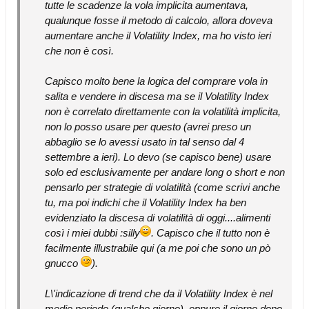
tutte le scadenze la vola implicita aumentava,
qualunque fosse il metodo di calcolo, allora doveva
aumentare anche il Volatility Index, ma ho visto ieri
che non è così.
Capisco molto bene la logica del comprare vola in
salita e vendere in discesa ma se il Volatility Index
non è correlato direttamente con la volatilità implicita,
non lo posso usare per questo (avrei preso un
abbaglio se lo avessi usato in tal senso dal 4
settembre a ieri). Lo devo (se capisco bene) usare
solo ed esclusivamente per andare long o short e non
pensarlo per strategie di volatilità (come scrivi anche
tu, ma poi indichi che il Volatility Index ha ben
evidenziato la discesa di volatilità di oggi....alimenti
così i miei dubbi :silly
. Capisco che il tutto non è
facilmente illustrabile qui (a me poi che sono un pò
gnucco
).
L\'indicazione di trend che da il Volatility Index è nel
medio periodo (qualche giorno), oppure il giorno dopo