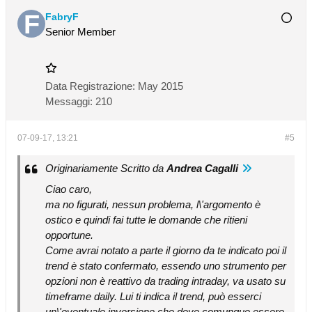
FabryF
Senior Member
Data Registrazione:
May 2015
Messaggi:
210
07-09-17, 13:21
#5
Originariamente Scritto da
Andrea Cagalli
Ciao caro,
ma no figurati, nessun problema, l\'argomento è
ostico e quindi fai tutte le domande che ritieni
opportune.
Come avrai notato a parte il giorno da te indicato poi il
trend è stato confermato, essendo uno strumento per
opzioni non è reattivo da trading intraday, va usato su
timeframe daily. Lui ti indica il trend, può esserci
un\'eventuale inversione che deve comunque essere