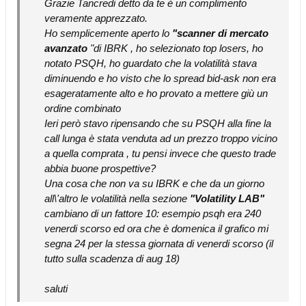
Grazie Tancredi detto da te è un complimento
veramente apprezzato.
Ho semplicemente aperto lo
"scanner di mercato
avanzato
"di IBRK , ho selezionato top losers, ho
notato PSQH, ho guardato che la volatilità stava
diminuendo e ho visto che lo spread bid-ask non era
esageratamente alto e ho provato a mettere giù un
ordine combinato
Ieri però stavo ripensando che su PSQH alla fine la
call lunga è stata venduta ad un prezzo troppo vicino
a quella comprata , tu pensi invece che questo trade
abbia buone prospettive?
Una cosa che non va su IBRK e che da un giorno
all\'altro le volatilità nella sezione
"Volatility LAB"
cambiano di un fattore 10: esempio psqh era 240
venerdi scorso ed ora che è domenica il grafico mi
segna 24 per la stessa giornata di venerdi scorso (il
tutto sulla scadenza di aug 18)
saluti