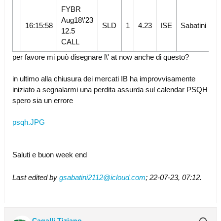
FYBR
Aug18\'23
16:15:58
SLD
1
4.23
ISE
Sabatini
12.5
CALL
per favore mi può disegnare l\' at now anche di questo?
in ultimo alla chiusura dei mercati IB ha improvvisamente
iniziato a segnalarmi una perdita assurda sul calendar PSQH
spero sia un errore
psqh.JPG
Saluti e buon week end
Last edited by
gsabatini2112@icloud.com
;
22-07-23, 07:12
.
Cagalli Tiziano