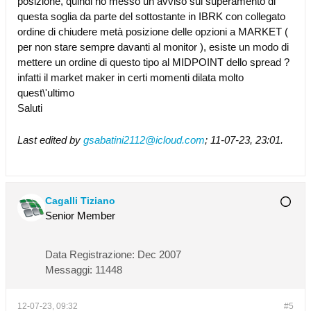
posizione, quindi ho messo un avviso sul superamento di
questa soglia da parte del sottostante in IBRK con collegato
ordine di chiudere metà posizione delle opzioni a MARKET (
per non stare sempre davanti al monitor ), esiste un modo di
mettere un ordine di questo tipo al MIDPOINT dello spread ?
infatti il market maker in certi momenti dilata molto
quest\'ultimo
Saluti
Last edited by
gsabatini2112@icloud.com
;
11-07-23, 23:01
.
Cagalli Tiziano
Senior Member
Data Registrazione:
Dec 2007
Messaggi:
11448
12-07-23, 09:32
#5