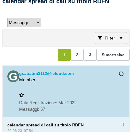
calendar spread di call su titolo RDFN
Filter
1
2
3
Successiva
gsabatini2112@icloud.com
Member
Data Registrazione:
Mar 2022
Messaggi:
57
calendar spread di call su titolo RDFN
#1
29-06-23, 07:54