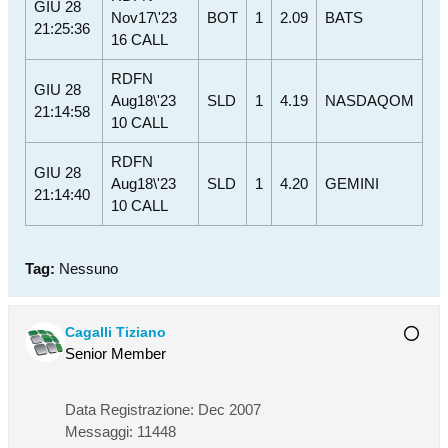
GIU 28
Nov17\'23
BOT
1
2.09
BATS
21:25:36
16 CALL
RDFN
GIU 28
Aug18\'23
SLD
1
4.19
NASDAQOM
21:14:58
10 CALL
RDFN
GIU 28
Aug18\'23
SLD
1
4.20
GEMINI
21:14:40
10 CALL
Tag:
Nessuno
Cagalli Tiziano
Senior Member
Data Registrazione:
Dec 2007
Messaggi:
11448