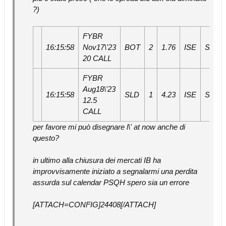
?)
FYBR
16:15:58
Nov17\'23
BOT
2
1.76
ISE
Sabati
20 CALL
FYBR
Aug18\'23
16:15:58
SLD
1
4.23
ISE
Sabati
12.5
CALL
per favore mi può disegnare l\' at now anche di
questo?
in ultimo alla chiusura dei mercati IB ha
improvvisamente iniziato a segnalarmi una perdita
assurda sul calendar PSQH spero sia un errore
[ATTACH=CONFIG]24408[/ATTACH]