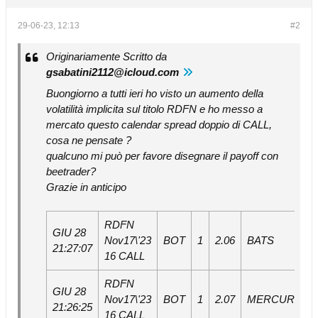
29-06-23, 12:13
#2
Originariamente Scritto da
gsabatini2112@icloud.com
Buongiorno a tutti ieri ho visto un aumento della
volatilità implicita sul titolo RDFN e ho messo a
mercato questo calendar spread doppio di CALL,
cosa ne pensate ?
qualcuno mi può per favore disegnare il payoff con
beetrader?
Grazie in anticipo
RDFN
GIU 28
Nov17\'23
BOT
1
2.06
BATS
21:27:07
16 CALL
RDFN
GIU 28
Nov17\'23
BOT
1
2.07
MERCURY
21:26:25
16 CALL