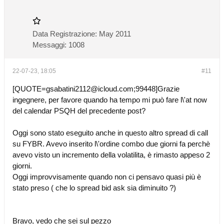
Data Registrazione:
May 2011
Messaggi:
1008
22-07-23, 18:05
#11
[
QUOTE=gsabatini2112@icloud.com
;99448]Grazie
ingegnere, per favore quando ha tempo mi può fare l\'at now
del calendar PSQH del precedente post?
Oggi sono stato eseguito anche in questo altro spread di call
su FYBR. Avevo inserito l\'ordine combo due giorni fa perchè
avevo visto un incremento della volatilita, è rimasto appeso 2
giorni.
Oggi improvvisamente quando non ci pensavo quasi più è
stato preso ( che lo spread bid ask sia diminuito ?)
Bravo, vedo che sei sul pezzo