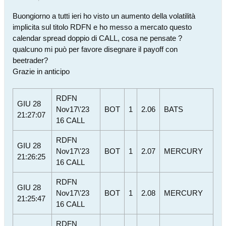
Buongiorno a tutti ieri ho visto un aumento della volatilità
implicita sul titolo RDFN e ho messo a mercato questo
calendar spread doppio di CALL, cosa ne pensate ?
qualcuno mi può per favore disegnare il payoff con
beetrader?
Grazie in anticipo
RDFN
GIU 28
Nov17\'23
BOT
1
2.06
BATS
21:27:07
16 CALL
RDFN
GIU 28
Nov17\'23
BOT
1
2.07
MERCURY
21:26:25
16 CALL
RDFN
GIU 28
Nov17\'23
BOT
1
2.08
MERCURY
21:25:47
16 CALL
RDFN