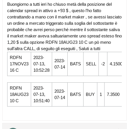
Buongiorno a tutti ieri ho chiuso metà della posizione del
calendar spread in attivo a +93 $ , questo l’ho fatto
contrattando a mano con il market maker , se avessi lasciato
un ordine a mercato triggerato sulla soglia del sottostante è
probabile che avrei perso perchè mentre il sottostante saliva
il market maker aveva saltuariamente uno spread esteso fino
1,20 $ sulla opzione RDFN 18AUG23 10 C un pò meno
sull’altra CALL, di seguito gli eseguiti , Saluti a tutti
RDFN
2023-
2023-
17NOV23
07-13,
BATS
SELL
-2
4.1500
07-14
16 C
10:52:28
RDFN
2023-
2023-
18AUG23
07-13,
BATS
BUY
1
7.3500
07-14
10 C
10:51:40