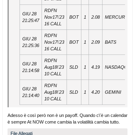
RDFN
GIU 28
Nov17\'23
BOT
1
2.08
MERCURY
21:25:47
16 CALL
RDFN
GIU 28
Nov17\'23
BOT
1
2.09
BATS
21:25:36
16 CALL
RDFN
GIU 28
Aug18\'23
SLD
1
4.19
NASDAQOM
21:14:58
10 CALL
RDFN
GIU 28
Aug18\'23
SLD
1
4.20
GEMINI
21:14:40
10 CALL
Adesso è così però non è un payoff. Quando c\'è un calendar
è sempre At NOW come cambia la volatilità cambia tutto.
File Allegati