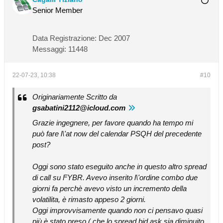
Senior Member
Data Registrazione:
Dec 2007
Messaggi:
11448
22-07-23, 10:38
#10
Originariamente Scritto da
gsabatini2112@icloud.com
Grazie ingegnere, per favore quando ha tempo mi
può fare l\'at now del calendar PSQH del precedente
post?
Oggi sono stato eseguito anche in questo altro spread
di call su FYBR. Avevo inserito l\'ordine combo due
giorni fa perchè avevo visto un incremento della
volatilita, è rimasto appeso 2 giorni.
Oggi improvvisamente quando non ci pensavo quasi
più è stato preso ( che lo spread bid ask sia diminuito