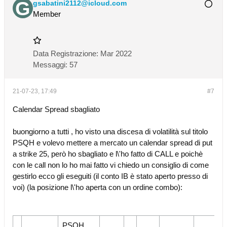
gsabatini2112@icloud.com
Member
Data Registrazione:
Mar 2022
Messaggi:
57
21-07-23, 17:49
#7
Calendar Spread sbagliato
buongiorno a tutti , ho visto una discesa di volatilità sul titolo
PSQH e volevo mettere a mercato un calendar spread di put
a strike 25, però ho sbagliato e l\'ho fatto di CALL e poichè
con le call non lo ho mai fatto vi chiedo un consiglio di come
gestirlo ecco gli eseguiti (il conto IB è stato aperto presso di
voi) (la posizione l\'ho aperta con un ordine combo):
PSQH