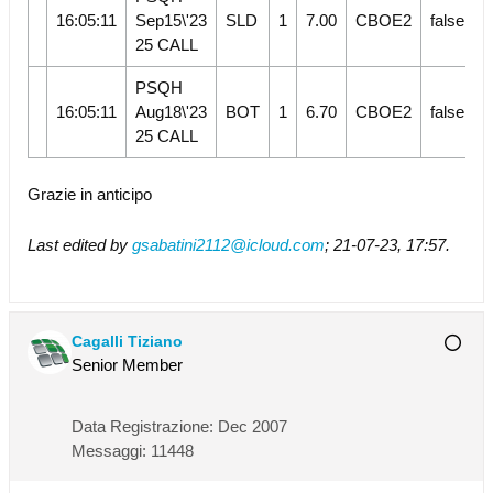
16:05:11
Sep15\'23
SLD
1
7.00
CBOE2
false
S
25 CALL
PSQH
16:05:11
Aug18\'23
BOT
1
6.70
CBOE2
false
S
25 CALL
Grazie in anticipo
Last edited by
gsabatini2112@icloud.com
;
21-07-23, 17:57
.
Cagalli Tiziano
Senior Member
Data Registrazione:
Dec 2007
Messaggi:
11448