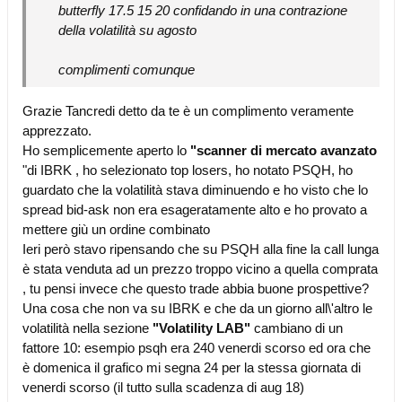
butterfly 17.5 15 20 confidando in una contrazione
della volatilità su agosto
complimenti comunque
Grazie Tancredi detto da te è un complimento veramente
apprezzato.
Ho semplicemente aperto lo
"scanner di mercato avanzato
"di IBRK , ho selezionato top losers, ho notato PSQH, ho
guardato che la volatilità stava diminuendo e ho visto che lo
spread bid-ask non era esageratamente alto e ho provato a
mettere giù un ordine combinato
Ieri però stavo ripensando che su PSQH alla fine la call lunga
è stata venduta ad un prezzo troppo vicino a quella comprata
, tu pensi invece che questo trade abbia buone prospettive?
Una cosa che non va su IBRK e che da un giorno all\'altro le
volatilità nella sezione
"Volatility LAB"
cambiano di un
fattore 10: esempio psqh era 240 venerdi scorso ed ora che
è domenica il grafico mi segna 24 per la stessa giornata di
venerdi scorso (il tutto sulla scadenza di aug 18)