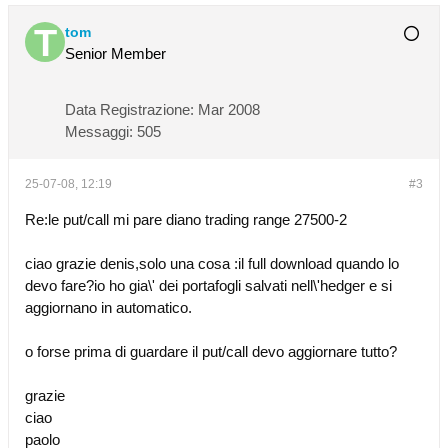
tom
Senior Member
Data Registrazione:
Mar 2008
Messaggi:
505
25-07-08, 12:19
#3
Re:le put/call mi pare diano trading range 27500-2
ciao grazie denis,solo una cosa :il full download quando lo
devo fare?io ho gia\' dei portafogli salvati nell\'hedger e si
aggiornano in automatico.
o forse prima di guardare il put/call devo aggiornare tutto?
grazie
ciao
paolo