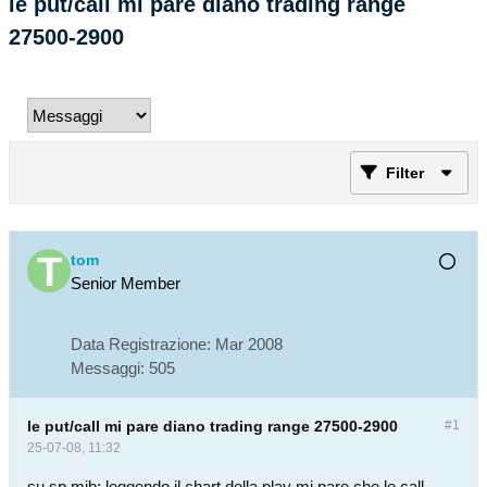
le put/call mi pare diano trading range
27500-2900
Filter
tom
Senior Member
Data Registrazione:
Mar 2008
Messaggi:
505
le put/call mi pare diano trading range 27500-2900
#1
25-07-08, 11:32
su sp mib; leggendo il chart della play mi pare che le call