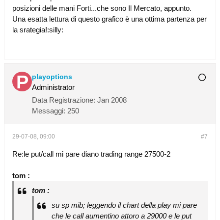
posizioni delle mani Forti...che sono Il Mercato, appunto.
Una esatta lettura di questo grafico è una ottima partenza per
la srategia!:silly:
playoptions
Administrator
Data Registrazione:
Jan 2008
Messaggi:
250
29-07-08, 09:00
#7
Re:le put/call mi pare diano trading range 27500-2
tom :
tom :
su sp mib; leggendo il chart della play mi pare
che le call aumentino attoro a 29000 e le put