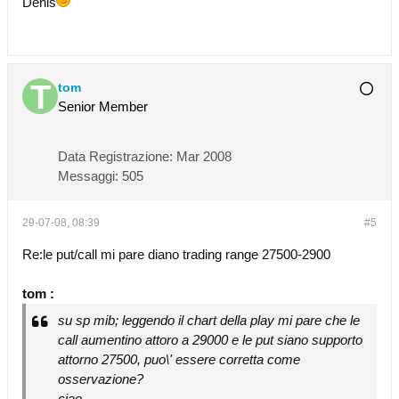
Denis
tom
Senior Member
Data Registrazione:
Mar 2008
Messaggi:
505
29-07-08, 08:39
#5
Re:le put/call mi pare diano trading range 27500-2900
tom :
su sp mib; leggendo il chart della play mi pare che le
call aumentino attoro a 29000 e le put siano supporto
attorno 27500, puo\' essere corretta come
osservazione?
ciao