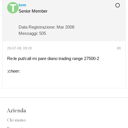
tom
Senior Member
Data Registrazione:
Mar 2008
Messaggi:
505
29-07-08, 09:26
#8
Re:le put/call mi pare diano trading range 27500-2
:cheer:
Azienda
Chi siamo