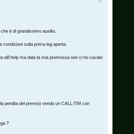
#1
he è di grandissimo ausilio.
e condizioni sulla prima leg aperta.
ta all\'help ma data la mia premessa non ci ho cavato
ulla perdita del premio) vendo un CALL ITM con
ega ?