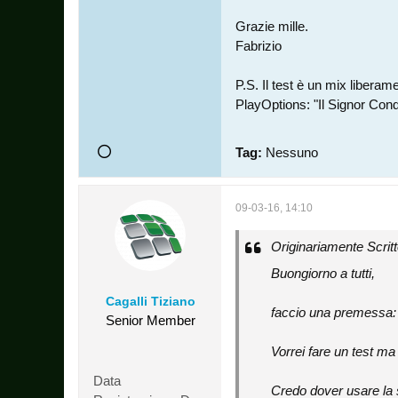
Grazie mille.
Fabrizio
P.S. Il test è un mix liberam
PlayOptions: "Il Signor Con
Tag:
Nessuno
09-03-16, 14:10
Originariamente Scrit
Buongiorno a tutti,
Cagalli Tiziano
faccio una premessa: 
Senior Member
Vorrei fare un test ma
Data
Credo dover usare la 