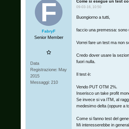
Come si esegue un test co
09-03-16, 10:50
Buongiorno a tutti,
faccio una premessa: sono u
FabryF
Senior Member
Vorrei fare un test ma non so
Credo dover usare la sezion
fuori nulla.
Data
Registrazione:
May
Il test è:
2015
Messaggi:
210
Vendo PUT OTM 2%.
Inserisco un take profit mone
Se invece si va ITM, al rag
medesimo delta (oppure a to
Come si fanno test del gener
Mi interesserebbe in generale