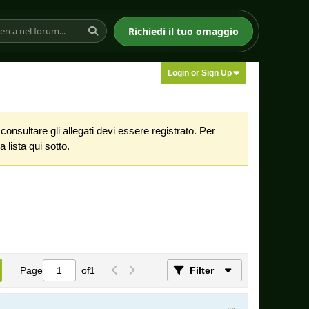
Richiedi il tuo omaggio
Login or Sign Up
nsultare gli allegati devi essere registrato. Per
 lista qui sotto.
Page
of
1
Filter