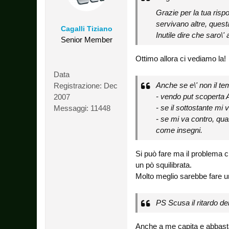
Grazie per la tua ris
servivano altre, quest
Cagalli Tiziano
Inutile dire che saro\'
Senior Member
Ottimo allora ci vediamo la!
Data
Anche se e\' non il te
Registrazione:
Dec
- vendo put scoperta
2007
- se il sottostante mi
Messaggi:
11448
- se mi va contro, qu
come insegni.
Si può fare ma il problema c
un pò squilibrata.
Molto meglio sarebbe fare u
PS Scusa il ritardo de
Anche a me capita e abbasta