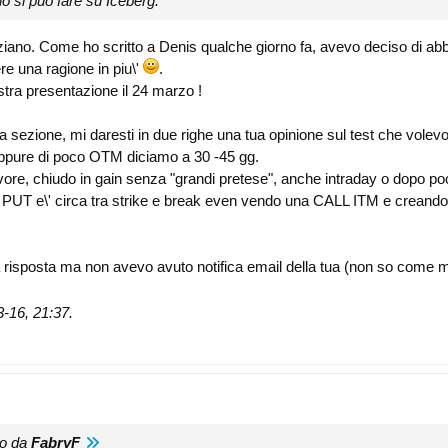
lo si può fare su Iceberg.
iziano. Come ho scritto a Denis qualche giorno fa, avevo deciso di a
re una ragione in piu\'
.
vostra presentazione il 24 marzo !
la sezione, mi daresti in due righe una tua opinione sul test che volev
ppure di poco OTM diciamo a 30 -45 gg.
avore, chiudo in gain senza "grandi pretese", anche intraday o dopo poc
a PUT e\' circa tra strike e break even vendo una CALL ITM e creand
a risposta ma non avevo avuto notifica email della tua (non so come ma
3-16, 21:37
.
to da
FabryF