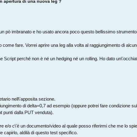
n apertura di una nuova leg ?
n pò imbranato e ho usato ancora poco questo bellissimo strumento c
 come fare. Vorrei aprire una leg alla volta al raggiungimento di alcun
e Script perché non è né un hedging né un rolling. Ho dato un\'occhia
tario nell\'apposita sezione.
giungimento di delta=0,7 ad esempio (oppure potrei fare condizione s
t punti dalla PUT venduta).
e e/o c\'è un documento/video al quale posso riferirmi che me lo spi
 capirlo, aldilà di questo test specifico.