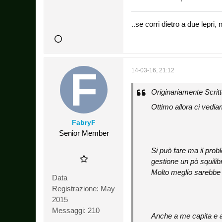
..se corri dietro a due lepr
14-03-16, 21:12
Originariamente Scrit
Ottimo allora ci vedia
FabryF
Senior Member
Si può fare ma il prob
gestione un pò squilib
Molto meglio sarebbe 
Data
Registrazione:
May
2015
Messaggi:
210
Anche a me capita e a