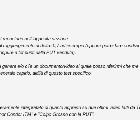
it monetario nell\'apposita sezione.
al raggiungimento di delta=0,7 ad esempio (oppure potrei fare condiz
ppure a tot punti dalla PUT venduta).
l genere e/o c\'è un documento/video al quale posso riferirmi che me 
nerale capirlo, aldilà di questo test specifico.
liberamente interpretato di quanto appreso su due ottimi video fatti da
ignor Condor ITM" e "Colpo Grosso con la PUT".