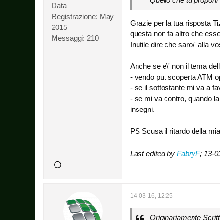
Quello che tu proponi 
Data
Registrazione:
May
Grazie per la tua risposta T
2015
questa non fa altro che esse
Messaggi:
210
Inutile dire che saro\' alla 
Anche se e\' non il tema del
- vendo put scoperta ATM o
- se il sottostante mi va a f
- se mi va contro, quando l
insegni.
PS Scusa il ritardo della mi
Last edited by
FabryF
;
13-0
14-03-16, 12:25
Originariamente Scrit