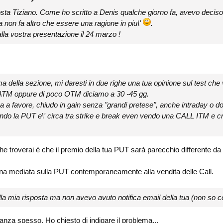
posta Tiziano. Come ho scritto a Denis qualche giorno fa, avevo deci
a non fa altro che essere una ragione in piu\'
.
 alla vostra presentazione il 24 marzo !
ma della sezione, mi daresti in due righe una tua opinione sul test ch
 ATM oppure di poco OTM diciamo a 30 -45 gg.
 va a favore, chiudo in gain senza "grandi pretese", anche intraday o do
ando la PUT e\' circa tra strike e break even vendo una CALL ITM e c
he troverai è che il premio della tua PUT sarà parecchio differente da 
na mediata sulla PUT contemporaneamente alla vendita delle Call.
lla mia risposta ma non avevo avuto notifica email della tua (non so c
nza spesso. Ho chiesto di indigare il problema...