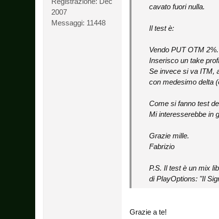
Registrazione:
Dec
cavato fuori nulla.
2007
Messaggi:
11448
Il test è:
Vendo PUT OTM 2%.
Inserisco un take prof
Se invece si va ITM, 
con medesimo delta (o
Come si fanno test de
Mi interesserebbe in ge
Grazie mille.
Fabrizio
P.S. Il test è un mix 
di PlayOptions: "Il S
Grazie a te!