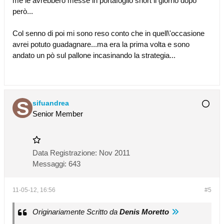
me le avrebbero messe in portafoglio short il giorno dopo
però...
Col senno di poi mi sono reso conto che in quell\'occasione
avrei potuto guadagnare...ma era la prima volta e sono
andato un pò sul pallone incasinando la strategia...
sifuandrea
Senior Member
Data Registrazione:
Nov 2011
Messaggi:
643
11-05-12, 16:56
#5
Originariamente Scritto da
Denis Moretto