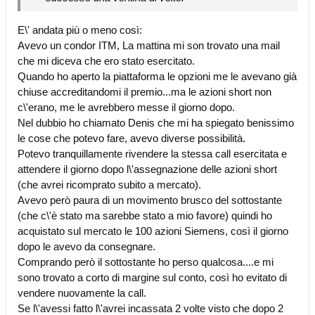
E\' andata più o meno così:
Avevo un condor ITM, La mattina mi son trovato una mail
che mi diceva che ero stato esercitato.
Quando ho aperto la piattaforma le opzioni me le avevano già
chiuse accreditandomi il premio...ma le azioni short non
c\'erano, me le avrebbero messe il giorno dopo.
Nel dubbio ho chiamato Denis che mi ha spiegato benissimo
le cose che potevo fare, avevo diverse possibilità.
Potevo tranquillamente rivendere la stessa call esercitata e
attendere il giorno dopo l\'assegnazione delle azioni short
(che avrei ricomprato subito a mercato).
Avevo però paura di un movimento brusco del sottostante
(che c\'è stato ma sarebbe stato a mio favore) quindi ho
acquistato sul mercato le 100 azioni Siemens, così il giorno
dopo le avevo da consegnare.
Comprando però il sottostante ho perso qualcosa....e mi
sono trovato a corto di margine sul conto, così ho evitato di
vendere nuovamente la call.
Se l\'avessi fatto l\'avrei incassata 2 volte visto che dopo 2