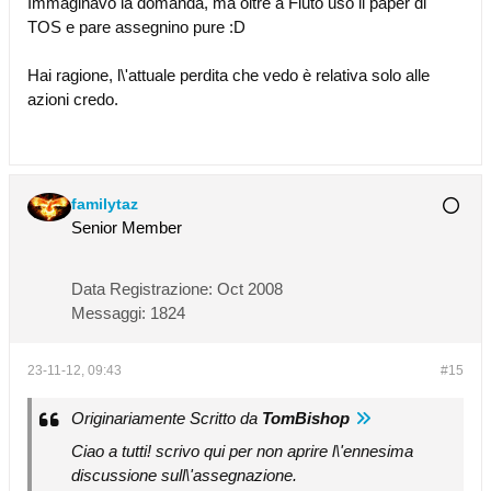
Immaginavo la domanda, ma oltre a Fiuto uso il paper di
TOS e pare assegnino pure :D
Hai ragione, l\'attuale perdita che vedo è relativa solo alle
azioni credo.
familytaz
Senior Member
Data Registrazione:
Oct 2008
Messaggi:
1824
23-11-12, 09:43
#15
Originariamente Scritto da
TomBishop
Ciao a tutti! scrivo qui per non aprire l\'ennesima
discussione sull\'assegnazione.