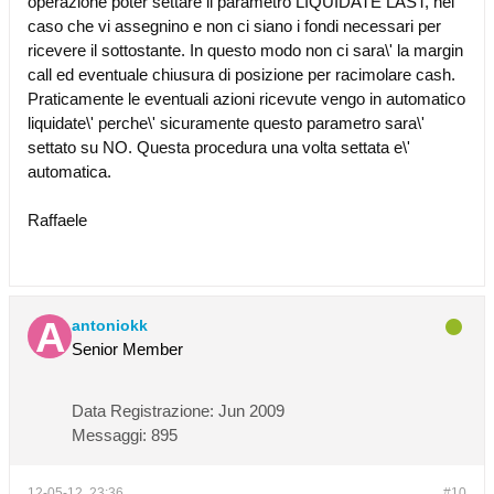
operazione poter settare il parametro LIQUIDATE LAST, nel
caso che vi assegnino e non ci siano i fondi necessari per
ricevere il sottostante. In questo modo non ci sara\' la margin
call ed eventuale chiusura di posizione per racimolare cash.
Praticamente le eventuali azioni ricevute vengo in automatico
liquidate\' perche\' sicuramente questo parametro sara\'
settato su NO. Questa procedura una volta settata e\'
automatica.
Raffaele
antoniokk
Senior Member
Data Registrazione:
Jun 2009
Messaggi:
895
12-05-12, 23:36
#10