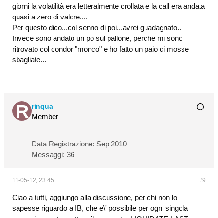
giorni la volatilità era letteralmente crollata e la call era andata
quasi a zero di valore....
Per questo dico...col senno di poi...avrei guadagnato...
Invece sono andato un pò sul pallone, perchè mi sono
ritrovato col condor "monco" e ho fatto un paio di mosse
sbagliate...
rinqua
Member
Data Registrazione:
Sep 2010
Messaggi:
36
11-05-12, 23:45
#9
Ciao a tutti, aggiungo alla discussione, per chi non lo
sapesse riguardo a IB, che e\' possibile per ogni singola