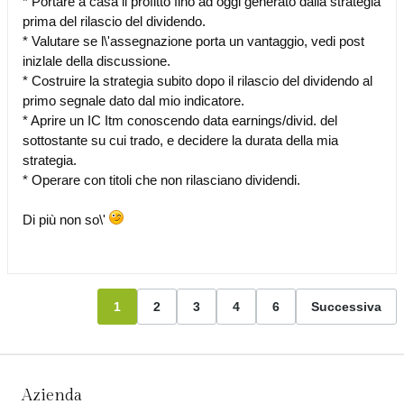
* Portare a casa il profitto fino ad oggi generato dalla strategia
prima del rilascio del dividendo.
* Valutare se l\'assegnazione porta un vantaggio, vedi post
inizlale della discussione.
* Costruire la strategia subito dopo il rilascio del dividendo al
primo segnale dato dal mio indicatore.
* Aprire un IC Itm conoscendo data earnings/divid. del
sottostante su cui trado, e decidere la durata della mia
strategia.
* Operare con titoli che non rilasciano dividendi.
Di più non so\'
1
2
3
4
6
Successiva
Azienda