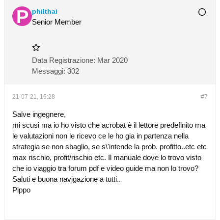
philthai
Senior Member
Data Registrazione:
Mar 2020
Messaggi:
302
21-07-21, 16:28
#7
Salve ingegnere,
mi scusi ma io ho visto che acrobat è il lettore predefinito ma
le valutazioni non le ricevo ce le ho gia in partenza nella
strategia se non sbaglio, se s\'intende la prob. profitto..etc etc
max rischio, profit/rischio etc. Il manuale dove lo trovo visto
che io viaggio tra forum pdf e video guide ma non lo trovo?
Saluti e buona navigazione a tutti..
Pippo