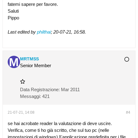
fatemi sapere per favore.
Saluti
Pippo
Last edited by
philthai
;
20-07-21, 16:58
.
MRTMSS
Senior Member
Data Registrazione:
Mar 2011
Messaggi:
421
21-07-21, 14:08
#4
se hai acrobate reader la valutazione di deve uscire.
Verifica, come ti ho già scritto, che sul tuo pc (nelle
impostazioni di windows) l\'applicazione predefinita per i file