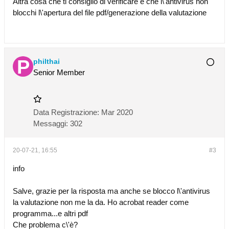
Altra cosa che ti consiglio di verificare è che l\'antivirus non
blocchi l\'apertura del file pdf/generazione della valutazione
philthai
Senior Member
Data Registrazione:
Mar 2020
Messaggi:
302
20-07-21, 16:55
#3
info
Salve, grazie per la risposta ma anche se blocco l\'antivirus
la valutazione non me la da. Ho acrobat reader come
programma...e altri pdf
Che problema c\'è?