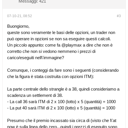
Messaggi:
421
07-10-21, 08:52
#3
Buongiorno,
queste sono veramente le basi delle opzioni, un trader non
può operare in opzioni se non sa eseguire questi calcoli.
Un piccolo appunto: come fa @playmax a dire che non è
corretto che non si vedono nemmeno i prezzi di
carico/eseguiti nell\'immagine?
Comunque, i conteggi da fare sono i seguenti (considerando
che la figura è stata costruita con opzioni ITM):
La parte centrale dello strangle è a 38, quindi consideriamo a
scadenza un settlement di 38.
- La call 36 sarà ITM di 2 x 100 (lotto) x 5 (quantità) = 1000
- La put 40 sarà ITM di 2 x 100 (lotto) x 5 (quantità) = 1000
Presumo che il premio incassato sia circa di (visto che l\'at
now è sulla linea dello zero...quindi i prezzi di eseguito sono