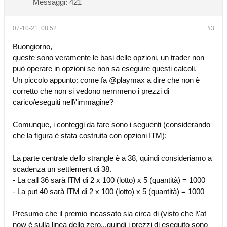
Messaggi:
421
07-10-21, 08:52
#3
Buongiorno,
queste sono veramente le basi delle opzioni, un trader non
può operare in opzioni se non sa eseguire questi calcoli.
Un piccolo appunto: come fa @playmax a dire che non è
corretto che non si vedono nemmeno i prezzi di
carico/eseguiti nell\'immagine?
Comunque, i conteggi da fare sono i seguenti (considerando
che la figura è stata costruita con opzioni ITM):
La parte centrale dello strangle è a 38, quindi consideriamo a
scadenza un settlement di 38.
- La call 36 sarà ITM di 2 x 100 (lotto) x 5 (quantità) = 1000
- La put 40 sarà ITM di 2 x 100 (lotto) x 5 (quantità) = 1000
Presumo che il premio incassato sia circa di (visto che l\'at
now è sulla linea dello zero...quindi i prezzi di eseguito sono