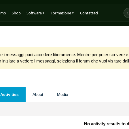
iamo
Shop
Software
Formazione
Contattaci
▼
▼
 i messaggi puoi accedere liberamente. Mentre per poter scrivere e co
iniziare a vedere i messaggi, seleziona il forum che vuoi visitare dalla
Activities
About
Media
No activity results to 