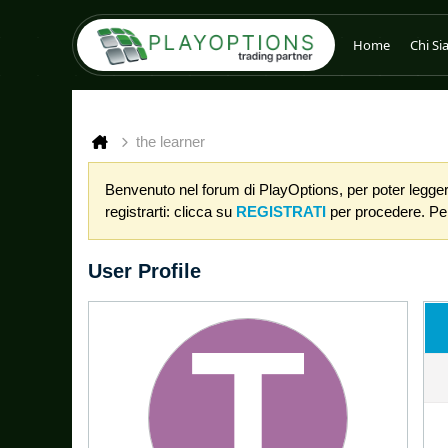
Home
Chi S
the learner
Benvenuto nel forum di PlayOptions, per poter leggere
registrarti: clicca su
REGISTRATI
per procedere. Per 
User Profile