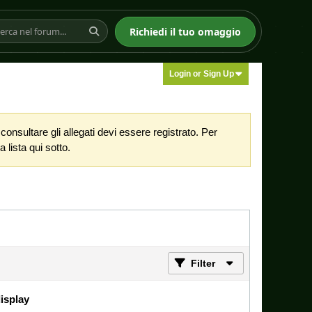
Richiedi il tuo omaggio
Login or Sign Up
nsultare gli allegati devi essere registrato. Per
 lista qui sotto.
Filter
display