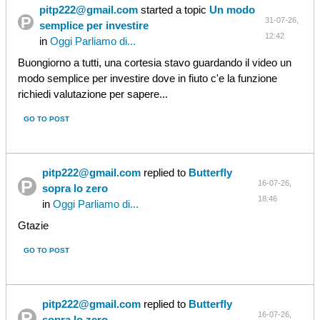
pitp222@gmail.com
started a topic
Un modo
31-07-26,
semplice per investire
12:42
in
Oggi Parliamo di...
Buongiorno a tutti, una cortesia stavo guardando il video un
modo semplice per investire dove in fiuto c'e la funzione
richiedi valutazione per sapere...
GO TO POST
pitp222@gmail.com
replied to
Butterfly
16-07-26,
sopra lo zero
18:46
in
Oggi Parliamo di...
Gtazie
GO TO POST
pitp222@gmail.com
replied to
Butterfly
16-07-26,
sopra lo zero