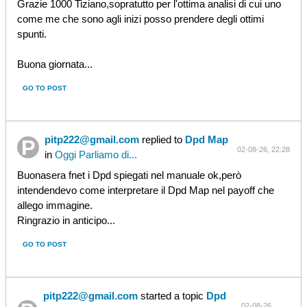
Grazie 1000 Tiziano,sopratutto per l'ottima analisi di cui uno
come me che sono agli inizi posso prendere degli ottimi
spunti.
Buona giornata...
GO TO POST
pitp222@gmail.com
replied to
Dpd Map
02-08-26, 22:28
in
Oggi Parliamo di...
Buonasera fnet i Dpd spiegati nel manuale ok,però
intendendevo come interpretare il Dpd Map nel payoff che
allego immagine.
Ringrazio in anticipo...
GO TO POST
pitp222@gmail.com
started a topic
Dpd
02-08-26,