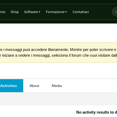
iamo
Shop
Software
Formazione
Contattaci
▼
▼
 i messaggi puoi accedere liberamente. Mentre per poter scrivere e co
iniziare a vedere i messaggi, seleziona il forum che vuoi visitare dalla
Activities
About
Media
No activity results to 