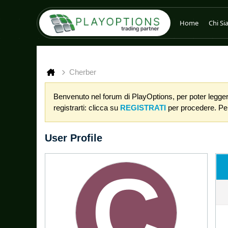
Home
Chi S
Cherber
Benvenuto nel forum di PlayOptions, per poter leggere
registrarti: clicca su
REGISTRATI
per procedere. Per 
User Profile