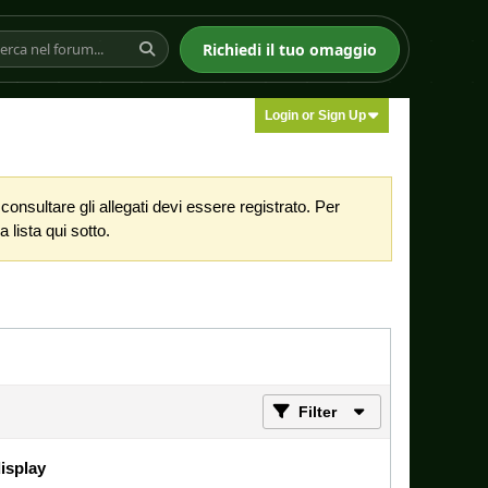
Richiedi il tuo omaggio
Login or Sign Up
nsultare gli allegati devi essere registrato. Per
 lista qui sotto.
Filter
display