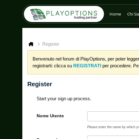
Home
Chi S
Register
Benvenuto nel forum di PlayOptions, per poter leggere
registrarti: clicca su
REGISTRATI
per procedere. Per 
Register
Start your sign up process.
Nome Utente
Please enter the name by which you