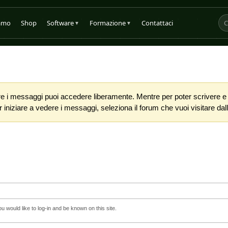
iamo
Shop
Software
Formazione
Contattaci
▼
▼
 i messaggi puoi accedere liberamente. Mentre per poter scrivere e co
iniziare a vedere i messaggi, seleziona il forum che vuoi visitare dalla
 would like to log-in and be known on this site.