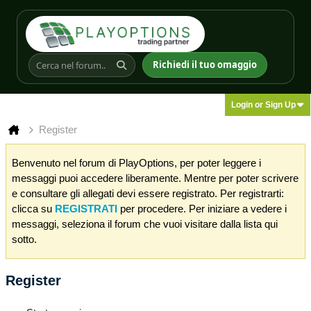
Richiedi il tuo omaggio
Login or Sign Up
Register
Benvenuto nel forum di PlayOptions, per poter leggere i
messaggi puoi accedere liberamente. Mentre per poter scrivere
e consultare gli allegati devi essere registrato. Per registrarti:
clicca su
REGISTRATI
per procedere. Per iniziare a vedere i
messaggi, seleziona il forum che vuoi visitare dalla lista qui
sotto.
Register