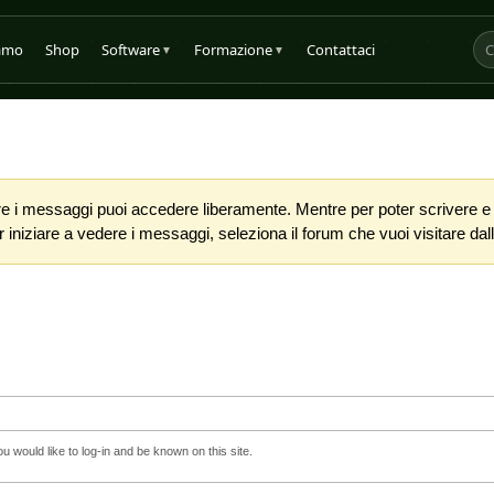
iamo
Shop
Software
Formazione
Contattaci
▼
▼
 i messaggi puoi accedere liberamente. Mentre per poter scrivere e co
iniziare a vedere i messaggi, seleziona il forum che vuoi visitare dalla
 would like to log-in and be known on this site.