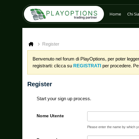
Home
Chi S
Register
Benvenuto nel forum di PlayOptions, per poter leggere
registrarti: clicca su
REGISTRATI
per procedere. Per 
Register
Start your sign up process.
Nome Utente
Please enter the name by which you