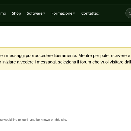
iamo
Shop
Software
Formazione
Contattaci
▼
▼
 i messaggi puoi accedere liberamente. Mentre per poter scrivere e co
iniziare a vedere i messaggi, seleziona il forum che vuoi visitare dalla
 would like to log-in and be known on this site.