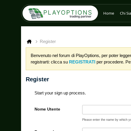
Home
Chi S
Register
Benvenuto nel forum di PlayOptions, per poter leggere
registrarti: clicca su
REGISTRATI
per procedere. Per 
Register
Start your sign up process.
Nome Utente
Please enter the name by which you