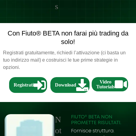
s
Con Fiuto® BETA non farai più trading da
solo!
Registrati gratuitamente, richiedi l’attivazione (ci basta un
tuo indirizzo mail) e costruisci le tue prime strategie in
opzioni.
Video
Registrati
Download
Tutorials
FIUTO® BETA NON
N
PROMETTE RISULTATI.
ot
Fornisce struttura.