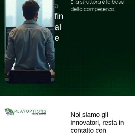
E la struttura è la base
a
della competenza.
fin
al
e
Noi siamo gli
innovatori, resta in
contatto con