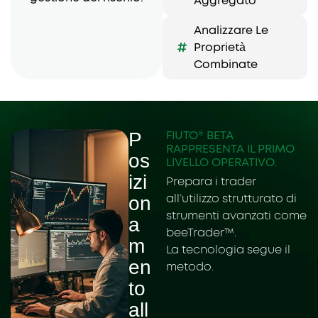
Aggregato
Analizzare Le
Proprietà
Combinate
P
FIUTO® BETA
RAPPRESENTA IL PRIMO
os
LIVELLO OPERATIVO.
izi
Prepara i trader
on
all’utilizzo strutturato di
strumenti avanzati come
a
beeTrader™.
m
La tecnologia segue il
en
metodo.
to
all