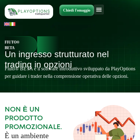
Vai
al
Chiedi l'omaggio
contenuto
FIUTO®
BETA
Un ingresso strutturato nel
trading in opzioni
Fiuto® BETA è il software introduttivo sviluppato da PlayOptions
per guidare i trader nella comprensione operativa delle opzioni.
NON È UN
PRODOTTO
PROMOZIONALE.
È un ambiente