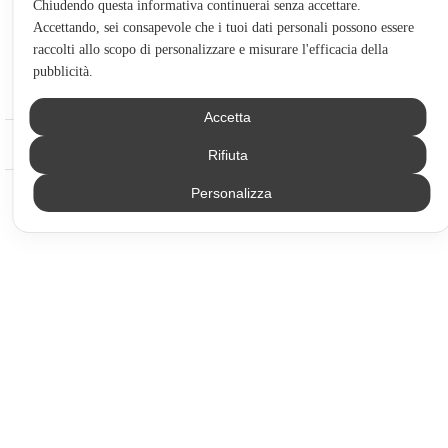
formativi
risorse
Chiudendo questa informativa continuerai senza accettare.
& Privacy
Formazione
Guida al
Accettando, sei consapevole che i tuoi dati personali possono essere
English
(
Inglese
)
Policy
Individuale
raccolti allo scopo di personalizzare e misurare l'efficacia della
percorso
Italiano
Cookie
Trading
pubblicità.
formativo
policy
Shop
Accetta
© 2026 PlayOptions.
Tutti i diritti riservati.
Rifiuta
Personalizza