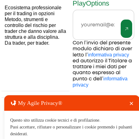
PlayOptions
Ecosistema professionale
per il trading in opzioni
Invia
Email
Metodo, strumenti e
controllo del rischio per
trader che danno valore alla
struttura e alla disciplina.
Con l’invio del presente
Da trader, per trader.
modulo dichiaro di aver
informativa privacy
letto l’
ed autorizzo il Titolare a
trattare i miei dati per
quanto espresso al
informativa
punto c dell’
privacy
My Agile Privacy®
✕
Risorse
Contatti
Legale
Azienda
Prodotti
e utilità
&
& Servizi
Forum
Chi
Complian
Contatta
Trading
Risorse
Siamo
Questo sito utilizza cookie tecnici e di profilazione.
Termini e
il team
Software
gratuite
Formazione
Puoi accettare, rifiutare o personalizzare i cookie premendo i pulsanti
condizioni
Seguici
Percorsi
Forum e
desiderati.
Disclaimer
YouTube