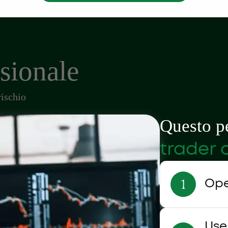
sionale
rischio
Questo pe
trader 
Ope
Use