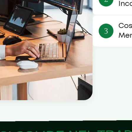
Inc
Cos
Men