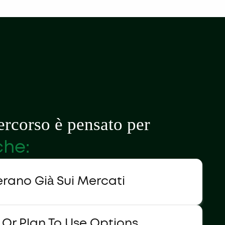
rcorso è pensato per
che:
rano Già Sui Mercati
 Or Plan To Use Options