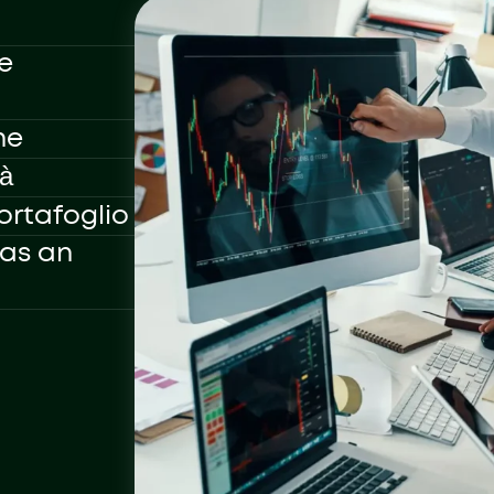
e
he
tà
ortafoglio
as an