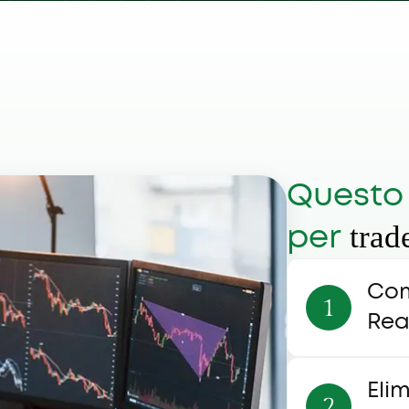
Questo 
trad
per
Com
Rea
Eli