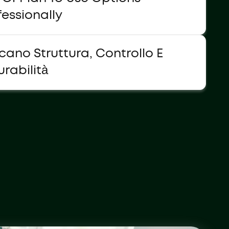
fessionally
cano Struttura, Controllo E
urabilità