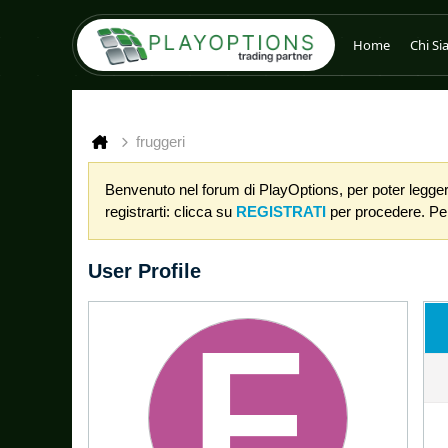
Home
Chi S
fruggeri
Benvenuto nel forum di PlayOptions, per poter leggere
registrarti: clicca su
REGISTRATI
per procedere. Per 
User Profile