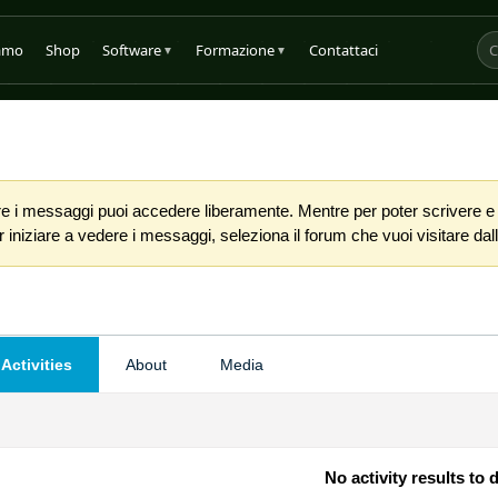
iamo
Shop
Software
Formazione
Contattaci
▼
▼
 i messaggi puoi accedere liberamente. Mentre per poter scrivere e co
iniziare a vedere i messaggi, seleziona il forum che vuoi visitare dalla
Activities
About
Media
No activity results to 