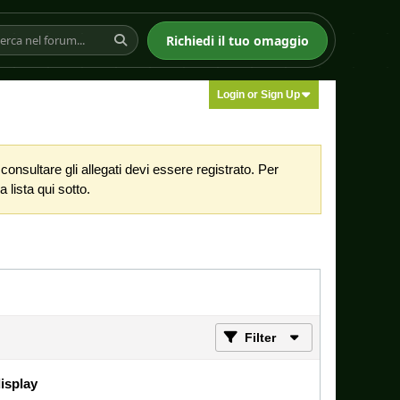
Richiedi il tuo omaggio
Login or Sign Up
nsultare gli allegati devi essere registrato. Per
 lista qui sotto.
Filter
display