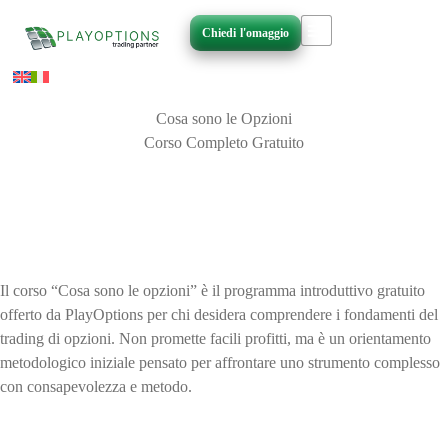
Vai
al
Chiedi l'omaggio
contenuto
Cosa sono le Opzioni
Corso Completo Gratuito
Le basi strutturali del trading in
opzioni
Il corso “Cosa sono le opzioni” è il programma introduttivo gratuito
offerto da PlayOptions per chi desidera comprendere i fondamenti del
trading di opzioni. Non promette facili profitti, ma è un orientamento
metodologico iniziale pensato per affrontare uno strumento complesso
con consapevolezza e metodo.