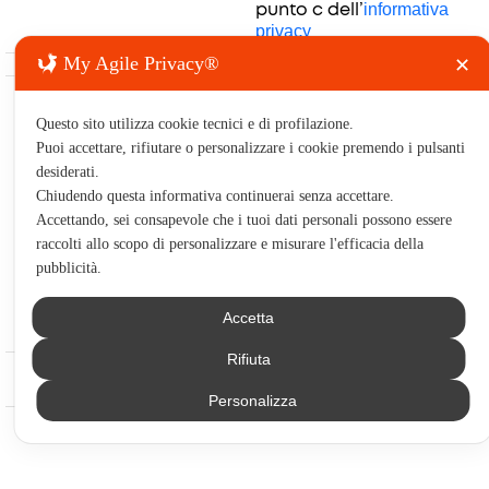
informativa
punto c dell’
privacy
My Agile Privacy®
✕
Risorse
Contatti
Legale
Azienda
Prodotti
e utilità
&
& Servizi
Forum
Chi
Questo sito utilizza cookie tecnici e di profilazione.
Complian
Contatta
Trading
Risorse
Siamo
Puoi accettare, rifiutare o personalizzare i cookie premendo i pulsanti
Termini e
il team
Software
gratuite
desiderati.
Formazione
condizioni
Seguici
Percorsi
Chiudendo questa informativa continuerai senza accettare.
Forum e
Disclaimer
YouTube
Accettando, sei consapevole che i tuoi dati personali possono essere
formativi
risorse
& Privacy
raccolti allo scopo di personalizzare e misurare l'efficacia della
Formazione
Guida al
English
(
Inglese
)
Policy
pubblicità.
Individuale
percorso
Italiano
Cookie
Trading
formativo
Accetta
policy
Shop
Rifiuta
© 2026 PlayOptions.
Tutti i diritti riservati.
Personalizza