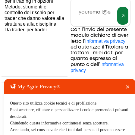
per il trading in opzioni
Invia
Email
Metodo, strumenti e
controllo del rischio per
trader che danno valore alla
struttura e alla disciplina.
Con l’invio del presente
Da trader, per trader.
modulo dichiaro di aver
informativa privacy
letto l’
ed autorizzo il Titolare a
trattare i miei dati per
quanto espresso al
informativa
punto c dell’
privacy
My Agile Privacy®
✕
Risorse
Contatti
Legale
Azienda
Prodotti
e utilità
&
& Servizi
Forum
Chi
Complian
Contatta
Trading
Risorse
Siamo
Questo sito utilizza cookie tecnici e di profilazione.
Termini e
il team
Software
gratuite
Formazione
Puoi accettare, rifiutare o personalizzare i cookie premendo i pulsanti
condizioni
Seguici
Percorsi
desiderati.
Forum e
Disclaimer
YouTube
formativi
Chiudendo questa informativa continuerai senza accettare.
risorse
& Privacy
Accettando, sei consapevole che i tuoi dati personali possono essere
Formazione
Guida al
English
(
Inglese
)