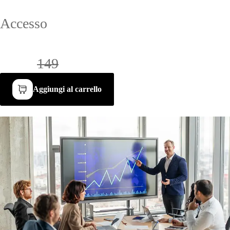
Accesso
al corso
Accesso immediato dopo l’acquisto nell’area personale.
€96 /
149
Aggiungi al carrello