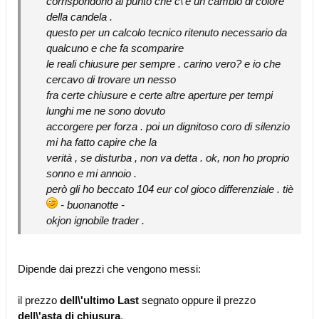
corrispondono al punto che c\'è un cambio di colore
della candela .
questo per un calcolo tecnico ritenuto necessario da
qualcuno e che fa scomparire
le reali chiusure per sempre . carino vero? e io che
cercavo di trovare un nesso
fra certe chiusure e certe altre aperture per tempi
lunghi me ne sono dovuto
accorgere per forza . poi un dignitoso coro di silenzio
mi ha fatto capire che la
verità , se disturba , non va detta . ok, non ho proprio
sonno e mi annoio .
però gli ho beccato 104 eur col gioco differenziale . tiè
- buonanotte -
okjon ignobile trader .
Dipende dai prezzi che vengono messi:
il prezzo
dell\'ultimo Last
segnato oppure il prezzo
dell\'asta di chiusura
.