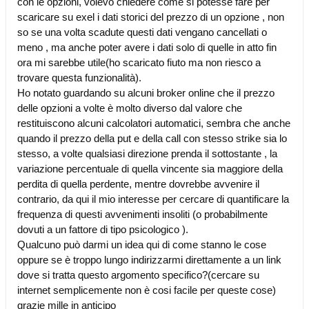
con le opzioni, volevo chiedere come si potesse fare per
scaricare su exel i dati storici del prezzo di un opzione , non
so se una volta scadute questi dati vengano cancellati o
meno , ma anche poter avere i dati solo di quelle in atto fin
ora mi sarebbe utile(ho scaricato fiuto ma non riesco a
trovare questa funzionalità).
Ho notato guardando su alcuni broker online che il prezzo
delle opzioni a volte è molto diverso dal valore che
restituiscono alcuni calcolatori automatici, sembra che anche
quando il prezzo della put e della call con stesso strike sia lo
stesso, a volte qualsiasi direzione prenda il sottostante , la
variazione percentuale di quella vincente sia maggiore della
perdita di quella perdente, mentre dovrebbe avvenire il
contrario, da qui il mio interesse per cercare di quantificare la
frequenza di questi avvenimenti insoliti (o probabilmente
dovuti a un fattore di tipo psicologico ).
Qualcuno può darmi un idea qui di come stanno le cose
oppure se è troppo lungo indirizzarmi direttamente a un link
dove si tratta questo argomento specifico?(cercare su
internet semplicemente non è cosi facile per queste cose)
grazie mille in anticipo