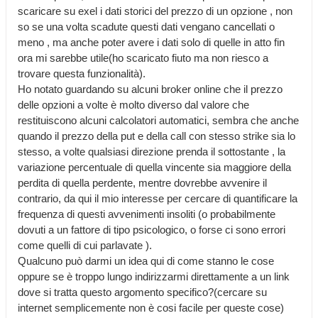
scaricare su exel i dati storici del prezzo di un opzione , non
so se una volta scadute questi dati vengano cancellati o
meno , ma anche poter avere i dati solo di quelle in atto fin
ora mi sarebbe utile(ho scaricato fiuto ma non riesco a
trovare questa funzionalità).
Ho notato guardando su alcuni broker online che il prezzo
delle opzioni a volte è molto diverso dal valore che
restituiscono alcuni calcolatori automatici, sembra che anche
quando il prezzo della put e della call con stesso strike sia lo
stesso, a volte qualsiasi direzione prenda il sottostante , la
variazione percentuale di quella vincente sia maggiore della
perdita di quella perdente, mentre dovrebbe avvenire il
contrario, da qui il mio interesse per cercare di quantificare la
frequenza di questi avvenimenti insoliti (o probabilmente
dovuti a un fattore di tipo psicologico, o forse ci sono errori
come quelli di cui parlavate ).
Qualcuno può darmi un idea qui di come stanno le cose
oppure se è troppo lungo indirizzarmi direttamente a un link
dove si tratta questo argomento specifico?(cercare su
internet semplicemente non è cosi facile per queste cose)