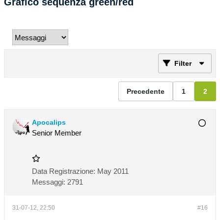
Grafico sequenza green/red
Filter
Precedente
1
2
Apocalips
Senior Member
Data Registrazione:
May 2011
Messaggi:
2791
31-07-12, 22:50
#16