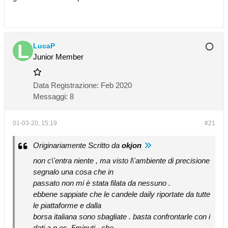
LucaP
Junior Member
Data Registrazione:
Feb 2020
Messaggi:
8
01-03-20, 15:19
#21
Originariamente Scritto da
okjon
non c\'entra niente , ma visto l\'ambiente di precisione
segnalo una cosa che in
passato non mi è stata filata da nessuno .
ebbene sappiate che le candele daily riportate da tutte
le piattaforme e dalla
borsa italiana sono sbagliate . basta confrontarle con i
dati a p.es. 5minuti , che