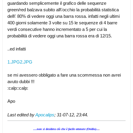
guardando semplicemente il grafico delle sequenze
green/red balzava subito all\'occhio la probabilità statistica
dell\' 80% di vedere oggi una barra rossa. infatti negli ultimi
400 giorni solamente 3 volte su 15 le sequenze di 4 barre
verdi consecutive hanno incrementato a 5 per cui la
probabilità di vedere oggi una barra rossa era di 12/15.
..ed infatti
1.JPG
2.JPG
se mi avessero obbligato a fare una scommessa non avrei
avuto dubbi !!!
:calp::calp:
Apo
Last edited by
Apocalips
;
31-07-12, 23:44
.
....non si desidera ciò che è facile ottenere (Ovidio)...
.