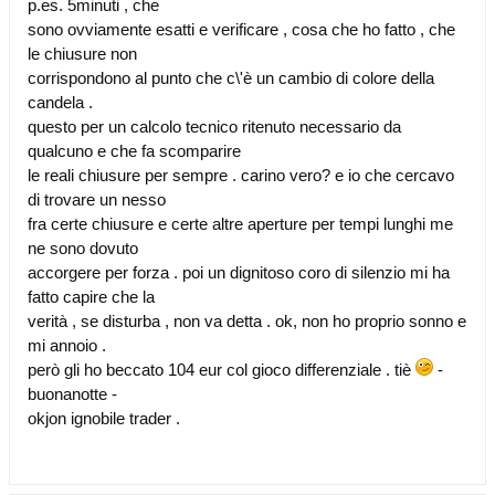
p.es. 5minuti , che
sono ovviamente esatti e verificare , cosa che ho fatto , che
le chiusure non
corrispondono al punto che c\'è un cambio di colore della
candela .
questo per un calcolo tecnico ritenuto necessario da
qualcuno e che fa scomparire
le reali chiusure per sempre . carino vero? e io che cercavo
di trovare un nesso
fra certe chiusure e certe altre aperture per tempi lunghi me
ne sono dovuto
accorgere per forza . poi un dignitoso coro di silenzio mi ha
fatto capire che la
verità , se disturba , non va detta . ok, non ho proprio sonno e
mi annoio .
però gli ho beccato 104 eur col gioco differenziale . tiè
-
buonanotte -
okjon ignobile trader .