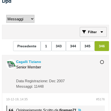
Dpd
Filter
Precedente
1
343
344
345
346
Cagalli Tiziano
Senior Member
Data Registrazione:
Dec 2007
Messaggi:
11448
10-12-19, 14:35
#5176
Originariamente Scritto da
firaman71