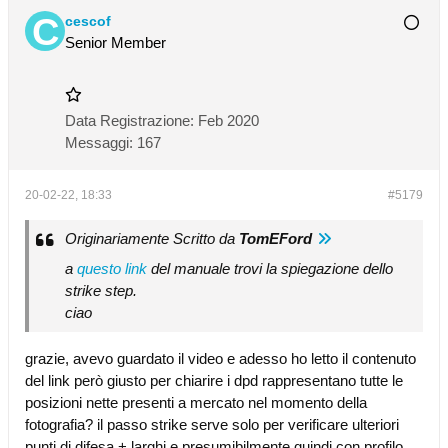
cescof
Senior Member
Data Registrazione:
Feb 2020
Messaggi:
167
20-02-22, 18:33
#5179
Originariamente Scritto da
TomEFord
a
questo link
del manuale trovi la spiegazione dello
strike step.
ciao
grazie, avevo guardato il video e adesso ho letto il contenuto
del link però giusto per chiarire i dpd rappresentano tutte le
posizioni nette presenti a mercato nel momento della
fotografia? il passo strike serve solo per verificare ulteriori
punti di difesa + larghi e presumibilmente quindi con profilo