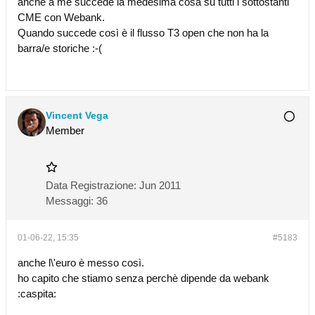
anche a me succede la medesima cosa su tutti i sottostanti
CME con Webank.
Quando succede così è il flusso T3 open che non ha la
barra/e storiche :-(
Vincent Vega
Member
Data Registrazione:
Jun 2011
Messaggi:
36
01-06-22, 15:35
#5183
anche l\'euro è messo così.
ho capito che stiamo senza perchè dipende da webank
:caspita: