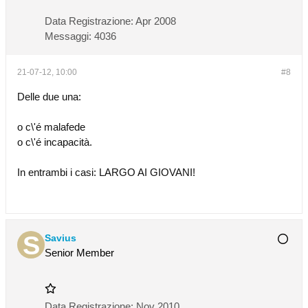
Data Registrazione:
Apr 2008
Messaggi:
4036
21-07-12, 10:00
#8
Delle due una:
o c\'é malafede
o c\'é incapacità.
In entrambi i casi: LARGO AI GIOVANI!
Savius
Senior Member
Data Registrazione:
Nov 2010