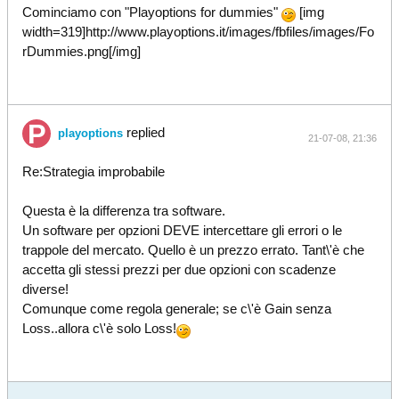
Cominciamo con "Playoptions for dummies"
[img
width=319]http://www.playoptions.it/images/fbfiles/images/Fo
rDummies.png[/img]
replied
playoptions
21-07-08, 21:36
Re:Strategia improbabile
Questa è la differenza tra software.
Un software per opzioni DEVE intercettare gli errori o le
trappole del mercato. Quello è un prezzo errato. Tant\'è che
accetta gli stessi prezzi per due opzioni con scadenze
diverse!
Comunque come regola generale; se c\'è Gain senza
Loss..allora c\'è solo Loss!