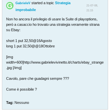
started a topic
Strategia
GabrieleV
21-07-08,
improbabile
21:15
Non ho ancora il privilegio di usare la Suite di playoptions,
però a casaccio ho trovato una strategia veramente strana
su Ebay:
short 1 put 32,50@16Agosto
long 1 put 32,50@@18Ottobre
[img
width=600]http://www.gabrielevivinetto.it/charts/ebay_strange
.jpg [/img]
Cavolo, pare che guadagni sempre ???
Come è possibile ?
Tag:
Nessuno