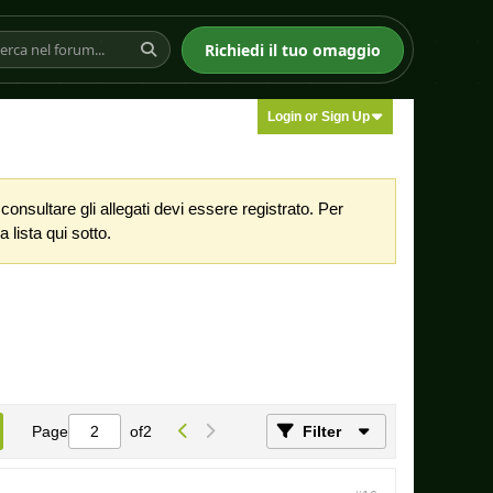
Richiedi il tuo omaggio
Login or Sign Up
nsultare gli allegati devi essere registrato. Per
 lista qui sotto.
Page
of
2
Filter