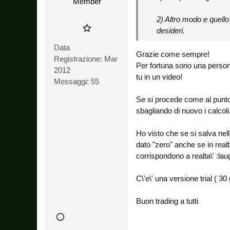
Member
2) Altro modo e quello 
desideri.
Data
Grazie come sempre!
Registrazione:
Mar
Per fortuna sono una persona
2012
tu in un video!
Messaggi:
55
Se si procede come al punto 
sbagliando di nuovo i calcoli
Ho visto che se si salva ne
dato "zero" anche se in real
corrispondono a realta\' :lau
C\'e\' una versione trial ( 30
Buon trading a tutti