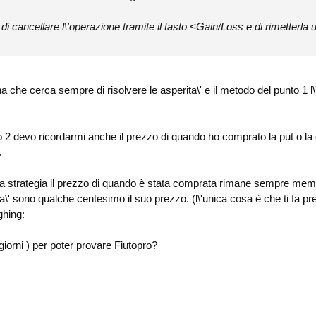
di cancellare l\'operazione tramite il tasto <Gain/Loss e di rimetterla ut
 che cerca sempre di risolvere le asperita\' e il metodo del punto 1 l\
2 devo ricordarmi anche il prezzo di quando ho comprato la put o la ca
.
lla strategia il prezzo di quando è stata comprata rimane sempre me
ta\' sono qualche centesimo il suo prezzo. (l\'unica cosa è che ti fa 
ghing:
 giorni ) per poter provare Fiutopro?