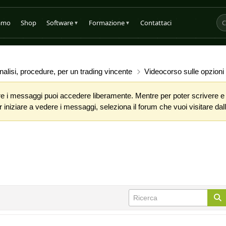
iamo
Shop
Software
Formazione
Contattaci
▼
▼
alisi, procedure, per un trading vincente
Videocorso sulle opzioni
 i messaggi puoi accedere liberamente. Mentre per poter scrivere e co
iniziare a vedere i messaggi, seleziona il forum che vuoi visitare dalla