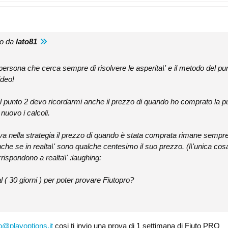
to da
lato81
ersona che cerca sempre di risolvere le asperita\' e il metodo del pu
ideo!
punto 2 devo ricordarmi anche il prezzo di quando ho comprato la put o
nuovo i calcoli.
lva nella strategia il prezzo di quando è stata comprata rimane semp
he se in realta\' sono qualche centesimo il suo prezzo. (l\'unica cosa
ispondono a realta\' :laughing:
al ( 30 giorni ) per poter provare Fiutopro?
o@playoptions.it
cosi ti invio una prova di 1 settimana di Fiuto PRO