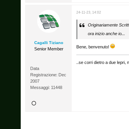
24-11-23, 14:02
Originariamente Scrit
ora inizio anche io...
Cagalli Tiziano
Bene, benvenuto!
Senior Member
..se corri dietro a due lepr
Data
Registrazione:
Dec
2007
Messaggi:
11448