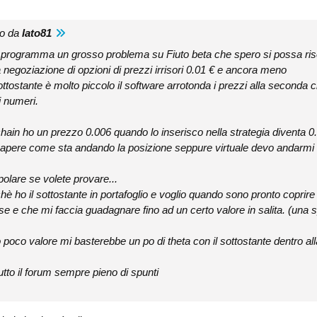
to da
lato81
l programma un grosso problema su Fiuto beta che spero si possa ri
a negoziazione di opzioni di prezzi irrisori 0.01 € e ancora meno
ottostante è molto piccolo il software arrotonda i prezzi alla seconda c
i numeri.
ain ho un prezzo 0.006 quando lo inserisco nella strategia diventa 0.
sapere come sta andando la posizione seppure virtuale devo andarmi a 
olare se volete provare...
è ho il sottostante in portafoglio e voglio quando sono pronto coprire
cese e che mi faccia guadagnare fino ad un certo valore in salita. (una
 poco valore mi basterebbe un po di theta con il sottostante dentro al
tto il forum sempre pieno di spunti