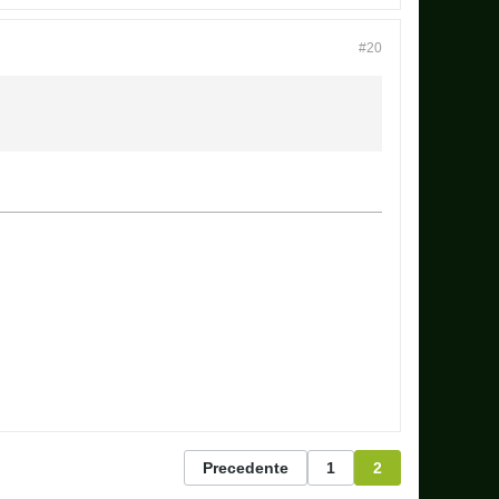
#20
Precedente
1
2