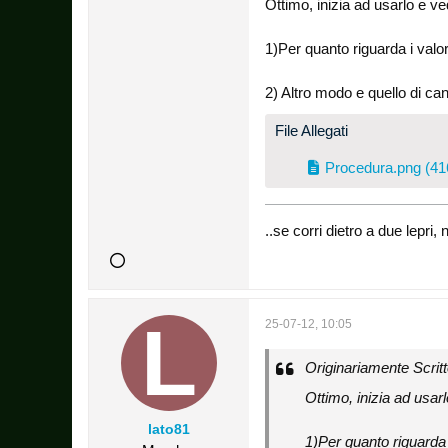
Ottimo, inizia ad usarlo e ved
1)Per quanto riguarda i valor
2) Altro modo e quello di canc
File Allegati
Procedura.png
(41
..se corri dietro a due lepr
25-07-12, 10:05
Originariamente Scrit
Ottimo, inizia ad usarl
lato81
1)Per quanto riguarda i