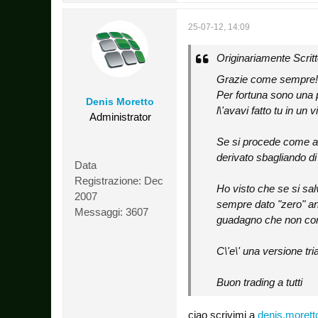
25-07-12, 14:09
Originariamente Scrit
Grazie come sempre!
Per fortuna sono una p
Denis Moretto
l\'avavi fatto tu in un v
Administrator
Se si procede come al 
derivato sbagliando di 
Data
Registrazione:
Dec
Ho visto che se si sa
2007
sempre dato "zero" anc
Messaggi:
3607
guadagno che non corr
C\'e\' una versione tri
Buon trading a tutti
ciao scrivimi a
denis.morett