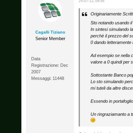
25-07-12, 08:56
Originariamente Scrit
Sto notando usando i
In sintesi simulando l
Cagalli Tiziano
perchè il prezzo del s
Senior Member
0 dando letteramente 
Ad esempio se nella ch
Data
valore a 0 quindi per 
Registrazione:
Dec
2007
Sottostante Banco pop
Messaggi:
11448
Lo sto simulando perch
mi tuteli da altre dis
Essendo in portafoglio
Un ringraziamanto a tu