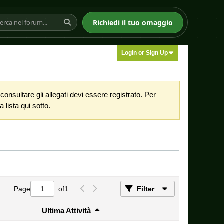
Richiedi il tuo omaggio
Login or Sign Up
nsultare gli allegati devi essere registrato. Per
 lista qui sotto.
Page
of
1
Filter
Ultima Attività