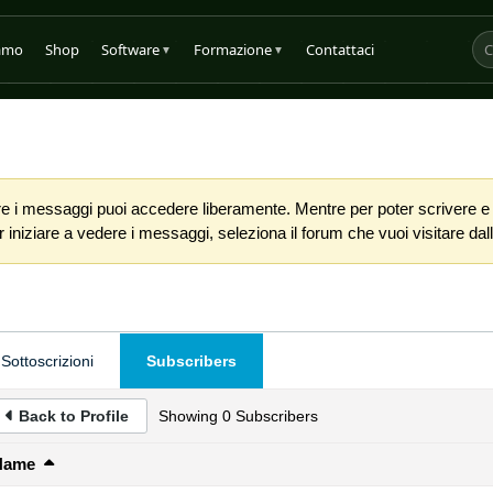
iamo
Shop
Software
Formazione
Contattaci
▼
▼
 i messaggi puoi accedere liberamente. Mentre per poter scrivere e co
iniziare a vedere i messaggi, seleziona il forum che vuoi visitare dalla
Sottoscrizioni
Subscribers
Back to Profile
Showing
0
Subscribers
Name