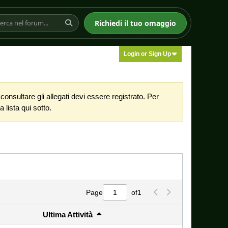
Richiedi il tuo omaggio
Login or Sign Up
nsultare gli allegati devi essere registrato. Per
 lista qui sotto.
Page
of
1
Ultima Attività