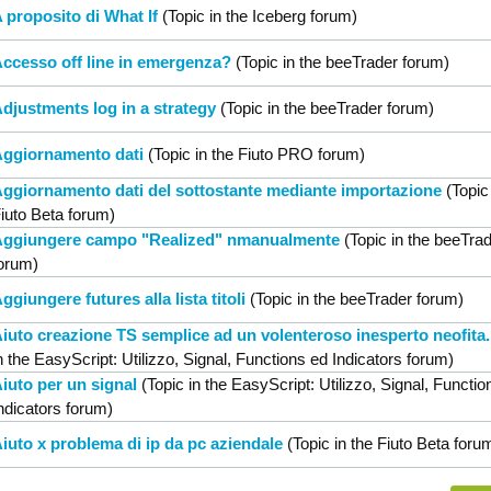
 proposito di What If
(Topic in the
Iceberg
forum)
ccesso off line in emergenza?
(Topic in the
beeTrader
forum)
djustments log in a strategy
(Topic in the
beeTrader
forum)
ggiornamento dati
(Topic in the
Fiuto PRO
forum)
ggiornamento dati del sottostante mediante importazione
(Topic
iuto Beta
forum)
ggiungere campo "Realized" nmanualmente
(Topic in the
beeTrad
orum)
ggiungere futures alla lista titoli
(Topic in the
beeTrader
forum)
iuto creazione TS semplice ad un volenteroso inesperto neofita.
n the
EasyScript: Utilizzo, Signal, Functions ed Indicators
forum)
iuto per un signal
(Topic in the
EasyScript: Utilizzo, Signal, Functio
ndicators
forum)
iuto x problema di ip da pc aziendale
(Topic in the
Fiuto Beta
foru