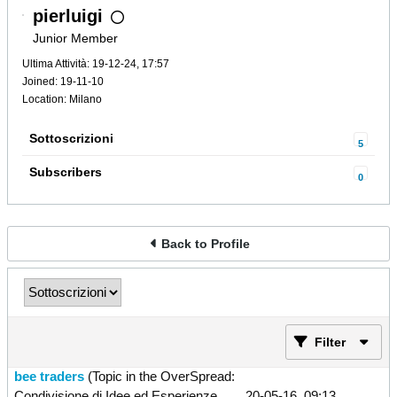
pierluigi
Junior Member
Ultima Attività: 19-12-24, 17:57
Joined: 19-11-10
Location: Milano
Sottoscrizioni
5
Subscribers
0
Back to Profile
Filter
bee traders
(Topic in the
OverSpread:
Condivisione di Idee ed Esperienze
20-05-16, 09:13