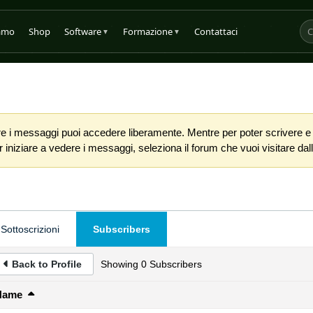
iamo
Shop
Software
Formazione
Contattaci
▼
▼
 i messaggi puoi accedere liberamente. Mentre per poter scrivere e co
iniziare a vedere i messaggi, seleziona il forum che vuoi visitare dalla
Sottoscrizioni
Subscribers
Back to Profile
Showing
0
Subscribers
Name