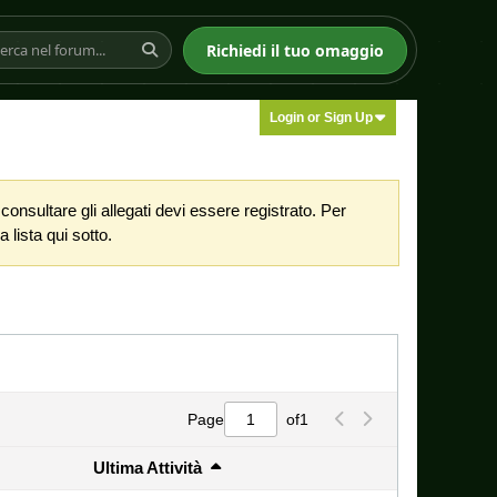
Richiedi il tuo omaggio
Login or Sign Up
nsultare gli allegati devi essere registrato. Per
 lista qui sotto.
Page
of
1
Ultima Attività