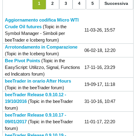
1
2
3
4
5
Successiva
Aggiornamento codifica Micro WTI
Crude Oil futures
(Topic in the
11-03-26, 15:57
Symbol Manager - Simboli per
beeTrader e Iceberg
forum)
Arrotondamento in Comparazione
06-02-18, 12:20
(Topic in the
Iceberg
forum)
Bee Pivot Points
(Topic in the
EasyScript: Utilizzo, Signal, Functions
17-11-16, 23:29
ed Indicators
forum)
beeTrader in orario After Hours
19-09-17, 11:18
(Topic in the
beeTrader
forum)
beeTrader Release 0.9.10.12 -
19/10/2016
(Topic in the
beeTrader
31-10-16, 10:47
forum)
beeTrader Release 0.9.10.17 -
09/01/2017
(Topic in the
beeTrader
11-01-17, 22:20
forum)
beeTrader Release 0.9.10.19 -