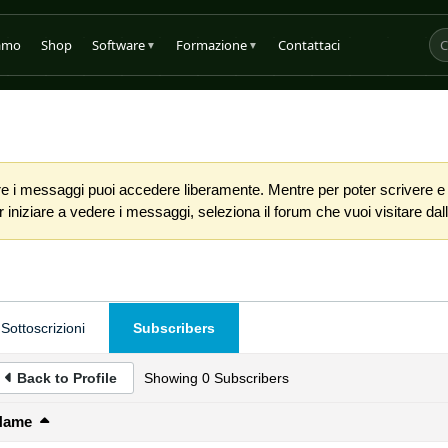
iamo
Shop
Software
Formazione
Contattaci
▼
▼
 i messaggi puoi accedere liberamente. Mentre per poter scrivere e co
iniziare a vedere i messaggi, seleziona il forum che vuoi visitare dalla
Sottoscrizioni
Subscribers
Back to Profile
Showing
0
Subscribers
Name