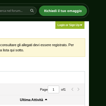
Richiedi il tuo omaggio
Login or Sign Up
nsultare gli allegati devi essere registrato. Per
 lista qui sotto.
Page
of
1
Ultima Attività