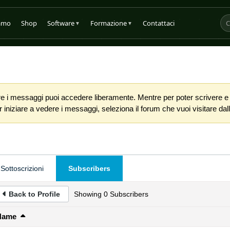
iamo
Shop
Software
Formazione
Contattaci
▼
▼
 i messaggi puoi accedere liberamente. Mentre per poter scrivere e co
iniziare a vedere i messaggi, seleziona il forum che vuoi visitare dalla
Sottoscrizioni
Subscribers
Back to Profile
Showing
0
Subscribers
Name