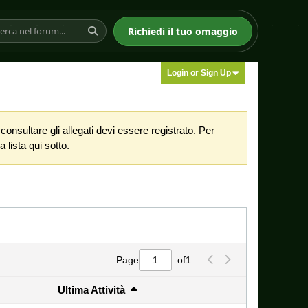
Richiedi il tuo omaggio
Login or Sign Up
nsultare gli allegati devi essere registrato. Per
 lista qui sotto.
Page
of
1
Ultima Attività